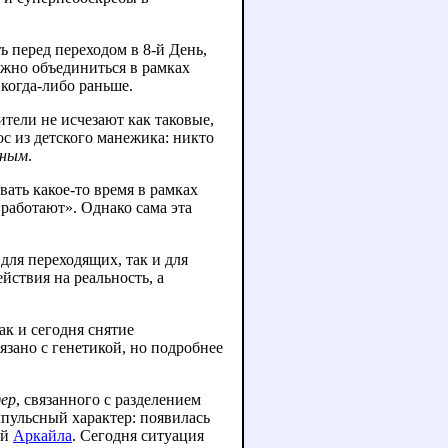
ь перед переходом в 8-й День,
лжно объединиться в рамках
 когда-либо раньше.
ители не исчезают как таковые,
с из детского манежика: никто
ьным
.
вать какое-то время в рамках
работают». Однако сама эта
для переходящих, так и для
йствия на реальность, а
ак и сегодня снятие
язано с генетикой, но подробнее
дер
, связанного с разделением
пульсный характер: появилась
ей
Аркайла
. Сегодня ситуация