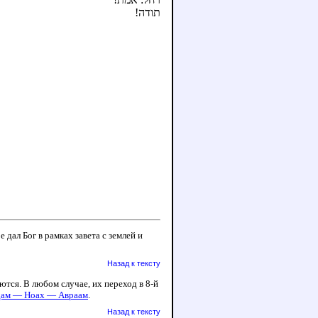
תודה!
дал Бог в рамках завета с землей и
Назад к тексту
тся. В любом случае, их переход в 8-й
Адам — Ноах — Авраам
.
Назад к тексту