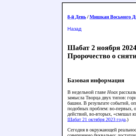
8-й День
/
Мишкан Восьмого Д
Назад
Шабат 2 ноября 2024
Пророчество о снят
Базовая информация
В недельной главе
Ноах
рассказ
замысла Творца двух типов: го
башни. В результате событий, о
подобных проблем: во-первых, о
действий, во-вторых, «смешал я
Шабат 21 октября 2023 года
.)
Сегодня в окружающей реальнос
совершенно буквально: достато