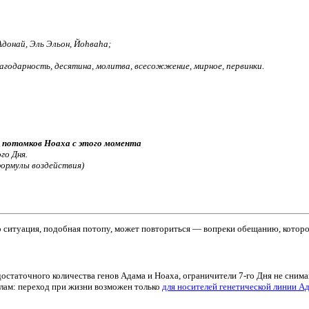
Адонай, Эль Эльон, Йоhваhа;
агодарность, десятина, молитва, всесожжение, мирное, первинки.
 потомков Ноаха с этого момента
го Дня.
формулы воздействия)
то ситуация, подобная потопу, может повториться — вопреки обещанию, которое 
остаточного количества генов Адама и Ноаха, ограничители 7-го Дня не снимаю
лам: переход при жизни возможен только
для носителей генетической линии 