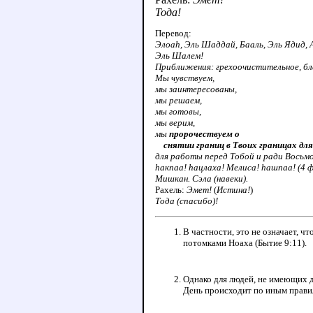
Тода!
Перевод:
Элоаh, Эль Шаддай, Бааль, Эль Ядид, 
Эль Шалем!
Приближения: грехоочистительное, бл
Мы чувствуем,
мы заинтересованы,
мы решаем,
мы готовы,
мы верим,
мы
пророчествуем о
снятии границ в Твоих границах для
для работы перед Тобой и ради Восьмо
hакпаа! hацлаха! Мелиса! hашпаа! (4 
Мишкан. Сэла (навеки).
Рахель:
Эмет!
(
Истина!
)
Тода (спасибо)!
В частности, это не означает, ч
потомками Ноаха (Бытие 9:11).
Однако для людей, не имеющих д
День происходит по иным прави