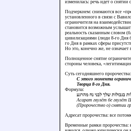
изменилась: речь идет о снятии
Подчеркнем: cнимаются все «пр
установленного в связи с Вавил
ограничителя на взаимодействие
становится возможным услышать 
реальность сказанным словом (б
цивилизациями (люди 8-го Дня б
го Дня в рамках сферы присутст
Но это, конечно же, не означает
Полноценное снятие ограничител
стороны человека, «легитимация
Суть сегодняшнего пророчества:
С этого момента огранич
Творца 8-го Дня.
Формула:
ת בגבולות שלך לבני נח מהרגע
Асарат гвулёт бе гвулёт Ш
(Пророчество о) снятии гр
Адресат пророчества: все потом
Временные рамки пророчества: н
начался, однако юридически он 