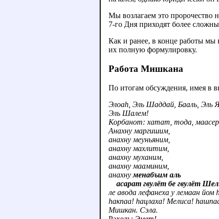
Мы возлагаем это пророчество 
7-го Дня приходят более сложны
Как и ранее, в конце работы м
их полную формулировку.
Работа Мишкана
По итогам обсуждения, имея в 
Элоаh, Эль Шаддай, Бааль, Эль Я
Эль Шалем!
Корбанот: хатат, тода, маасер,
Анахну маргишим,
анахну меуньяним,
анахну махлитим,
анахну муханим,
анахну мааминим,
анахну
менабъим аль
асарат гвулёт бе гвулёт Шель
ле авода лефанеха у лемаан йом 
hакпаа! hацлаха! Мелиса! hашпа
Мишкан. Сэла.
Рахель:
Эмет!