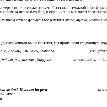
на жертвенник всесожжения, чтобы стала возможной трансформа
е «правила игры» 8-го Дня, и ограничения меняются согласно з
ы называем четыре формулы воздействия
акпаа
,
ацлаха
,
мелиса
и
а
виду изложенный выше контекст, мы произнесли следующую фор
дид, Адонай, Эль Эльон, Йоhваhа;
 עליון, יהוה
 тфила, ола, шламим, бикурим.
 עולה, שלמים, ביכורים
ха ле бней Ноах ми hа-рега
מהרגע
hа-шмини.
а!