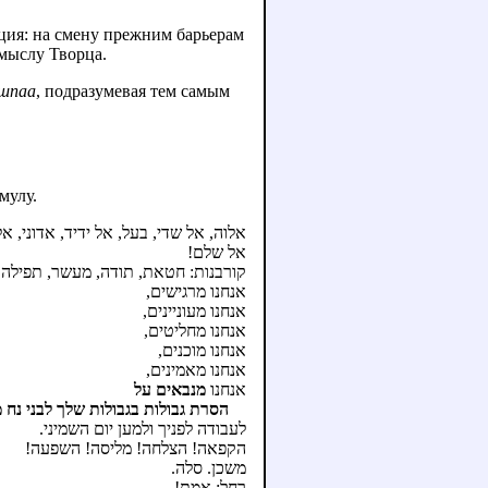
ция: на смену прежним барьерам
амыслу Творца.
шпаа
, подразумевая тем самым
мулу.
אלוה, אל שדי, בעל, אל ידיד, אדוני, אל,
אל שלם!
קורבנות: חטאת, תודה, מעשר, תפילה,.
אנחנו מרגישים,
אנחנו מעוניינים,
אנחנו מחליטים,
אנחנו מוכנים,
אנחנו מאמינים,
אנחנו
מנבאים על
הסרת גבולות בגבולות שלך לבני נח 
לעבודה לפניך ולמען יום השמיני.
הקפאה! הצלחה! מליסה! השפעה!
משכן. סלה.
רחל: אמת!