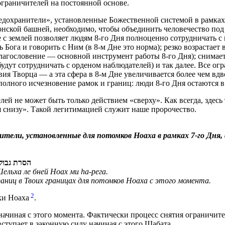
 ограничителей на постоянной основе.
едохранители», установленные Божественной системой в рамках 
онской башней, необходимо, чтобы объединить человечество по
 с землей позволяет людям 8-го Дня полноценно сотрудничать с
Бога и говорить с Ним (в 8-м Дне это норма); резко возрастает 
лагословение — основной инструмент работы 8-го Дня); снимает
удут сотрудничать с орденом наблюдателей) и так далее. Все ог
вия Творца — а эта сфера в 8-м Дне увеличивается более чем вд
 полного исчезновение рамок и границ: люди 8-го Дня остаются 
ей не может быть только действием «сверху». Как всегда, здесь
 снизу». Такой легитимацией служит наше пророчество.
ители, установленные для потомков Ноаха в рамках 7-го Дня,
הסרת גבולו
ельха ле бней Ноах ми hа-рега.
аниц в Твоих границах для потомков Ноаха с этого момента.
2
ки Ноаха
.
ачиная с этого момента. Фактически процесс снятия ограничите
вступает в законную силу начиная с этого Шабата.