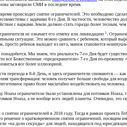
снова заговорили СМИ в последнее время.
 время происходит снятие ограничителей. Это необходимо сделат
есовместимы с задачами 8-го Дня. В частности, человечество до
йствие с варками Земли должно стать гораздо более тесным, чем
1
граничителя не означает его отмену или ликвидацию
. Огранич
нтными
ситуации. Это можно сравнить с ребенком, который выро
ж, просто ребенок выходит из него, манеж становится
неактуал
понадобится. Мы знаем, что реальность 7-го Дня будет существо
ости все Божественные «предохранители» 7-го Дня по-прежнему «
ановиться все более иллюзорной.
ти перехода в 8-й День, и здесь ограничители снимаются — как 
нняя трансформация: человек получает больше свободы для возде
легитимное право более масштабно воздействовать на человека.
оху Ноаха ограничители были установлены для потомков Ноаха, т
томков Ноаха, а не вообще всех людей планеты. Очевидно, это св
 о снятии ограничителей в 2018 году. Тогда в рамках проекта
Те
то решение о кратковременном снятии ограничений, носящим им
ели «на доли секунды» для людей, находящихся под юрисдикци