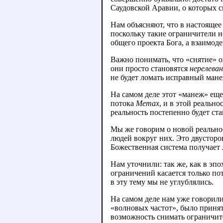
Саудовской Аравии, о которых 
Нам объясняют, что в настоящее
поскольку такие ограничители н
общего проекта Бога, а взаимоде
Важно понимать, что «снятие» о
они просто становятся
нерелева
не будет ломать исправный мане
На самом деле этот «манеж» еще 
потока
Метах
, и в этой реальн
реальность постепенно будет ст
Мы же говорим о новой реальнос
людей вокруг них. Это двусторо
Божественная система получает 
Нам уточнили: так же, как в эп
ограничений касается только по
в эту тему мы не углублялись.
На самом деле нам уже говорили
«волновых частот», было приня
возможность снимать ограничит