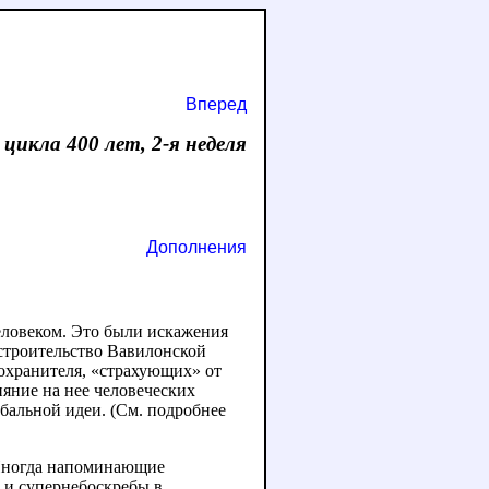
Вперед
е цикла 400 лет, 2-я неделя
Дополнения
еловеком. Это были искажения
строительство Вавилонской
дохранителя, «страхующих» от
ияние на нее человеческих
бальной идеи. (См. подробнее
 Иногда напоминающие
 и супернебоскребы в