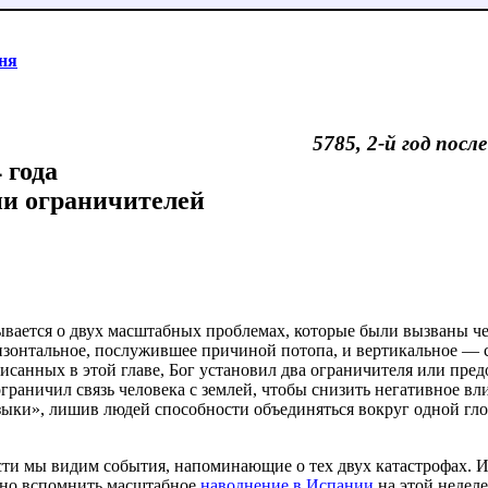
ня
5785, 2-й год посл
 года
ии ограничителей
ывается о двух масштабных проблемах, которые были вызваны ч
ризонтальное, послужившее причиной потопа, и вертикальное — 
писанных в этой главе, Бог установил два ограничителя или пре
граничил связь человека с землей, чтобы снизить негативное вл
зыки», лишив людей способности объединяться вокруг одной гло
ти мы видим события, напоминающие о тех двух катастрофах.
чно вспомнить масштабное
наводнение в Испании
на этой неделе