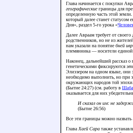
Глава начинается с покупки Ав
географические
границы для пре
определенную часть этой земли.
который далее станет статусом е
Дня», раздел 5-го урока «
Челове
Далее Авраам требует от своего 
родственников, но не из жителе
нам указали на понятие
бней ивр
племянника — носители единой
Наконец, дальнейший рассказ о 
генетическими фиксируются
эт
Элиэзером на одном языке, они
необходимо выполнить, но при 
окружающих народов той эпохи
(Бытие 24:27) (см. работу в
Шабат
оказывается для них убедитель
И сказал он им: не задерж
(Бытие 26:56)
Все эти границы можно назвать
Глава
Хаей Сара
также устанавл