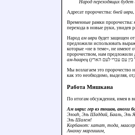
Народ переходящих будет 
Адресат пророчества:
бней иври
Временные рамки пророчества:
перехода в новые руки, увидев р
Народ
ам иври
будет защищен от 
предложили использовать выра
которые «не в теме», не имеют 
пророчеством, нам предложили
ам-hаарец
Мы возлагаем это пророчество 
как это необходимо, выделяя, о
Работа Мишкана
По итогам обсуждения, имея в 
Ам иври: гер вэ тошав, анохи б
Элоаh, Эль Шаддай, Бааль, Эль Я
Эль Шалем!
Корбанот: хатат, тода, маасер,
Анахну маргишим,