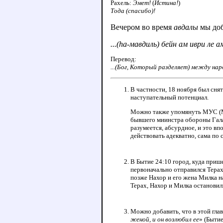
Рахель:
Эмет!
(
Истина!
)
Тода (спасибо)!
Вечером во время
авдалы
мы доб
...(hа-мавдиль) бейн ам иври ле 
Перевод:
...(Бог, Который разделяет) между на
В частности, 18 ноября был сня
наступательный потенциал.
Можно также упомянуть МУС (Ме
бывшего миинстра обороны Гала
разумеется, абсурдное, и это в
действовать адекватно, сама по 
В Бытие 24:10 город, куда прише
первоначально отправился Терах,
позже Нахор и его жена Милка 
Терах, Нахор и Милка остановил
Можно добавить, что в этой гла
женой, и он возлюбил ее
» (Быти