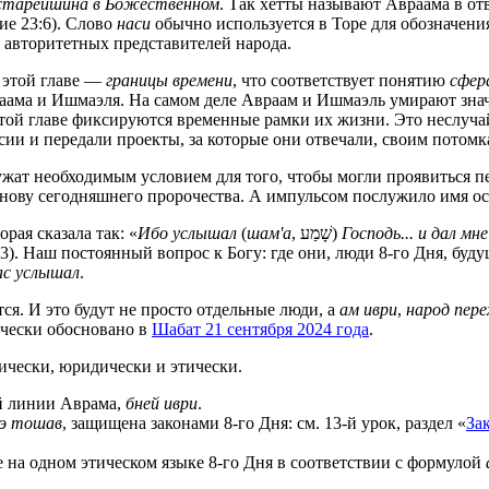
старейшина в Божественном
. Так хетты называют Авраама в отв
ие 23:6). Слово
наси
обычно используется в Торе для обозначени
 авторитетных представителей народа.
 этой главе —
границы времени
, что соответствует понятию
сфер
аама и Ишмаэля. На самом деле Авраам и Ишмаэль умирают зна
этой главе фиксируются временные рамки их жизни. Это неслучай
и и передали проекты, за которые они отвечали, своим потомк
ужат необходимым условием для того, чтобы могли проявиться п
снову сегодняшнего пророчества. А импульсом послужило имя ос
рая сказала так: «
Ибо услышал
(
шам'а
, שָׁמַע)
Господь... и дал м
ас услышал
.
ся. И это будут не просто отдельные люди, а
ам иври
,
народ пер
чески обосновано в
Шабат 21 сентября 2024 года
.
ически, юридически и этически.
й линии Аврама,
бней иври
.
вэ тошав
, защищена законами 8-го Дня: см. 13-й урок, раздел «
За
 на одном этическом языке 8-го Дня в соответствии с формулой