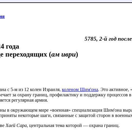
ня
5785, 2-й год посл
4 года
е переходящих (
ам иври
)
ана с 5-м из 12 колен Израиля,
коленом Шим'она
. Это активное,
вечает за охрану границ, профилактику и поддержку процессов 
яется регулярная армия.
ы в окружающем мире «военная» специализация Шим'она вырази
приняты некоторые шаги, связанные с защитой сторон в военны
аве
Хаей Сара
, центральная тема которой — охрана границ.