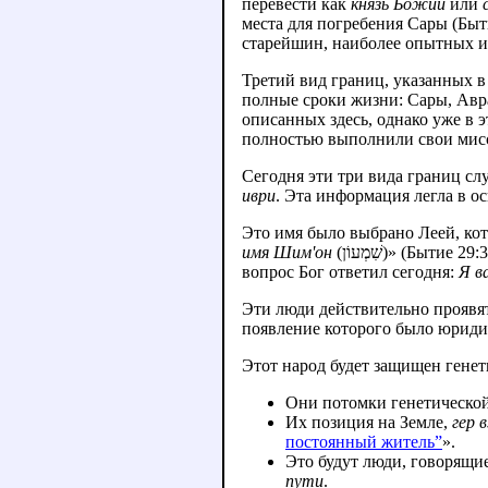
перевести как
князь Божий
или
места для погребения Сары (Быт
старейшин, наиболее опытных и
Третий вид границ, указанных в
полные сроки жизни: Сары, Авр
описанных здесь, однако уже в 
полностью выполнили свои мисси
Сегодня эти три вида границ сл
иври
. Эта информация легла в о
Это имя было выбрано Леей, кото
имя Шим'он
(שִׁמְעוֹן)» (Бытие 29:33). Наш постоянный вопрос к Богу: где они, люди 8-го Дня, будущие переходящие? На этот
вопрос Бог ответил сегодня:
Я в
Эти люди действительно проявят
появление которого было юриди
Этот народ будет защищен генет
Они потомки генетическо
Их позиция на Земле,
гер 
постоянный житель”
».
Это будут люди, говорящие
пути
.