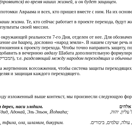
(проявится) во время наших жизней, и он будет защищен
.
, потомки Авраама и всех, кто пришел вместе с ним. На их основ
наши жизни
. Те, кто сейчас работает в проекте перехода, будут 
езультаты своей миссии.
окружающей реальности 7-го Дня, отделен от нее. Для обозначе
жение
ам hаарец
, дословно «народ земли». В нашем случае речь 
отношения к проекту перехода. Чтобы точно направить защиту,
 добавить в вечернюю
авдалу
Шабата дополнительную формулир
(המבדיל בין עם עברי לעם הארץ), т.е.
разделяющий между народом переходящих и обычны
на жертвенник всесожжения, чтобы система защиты переходящих
тделяя и защищая каждого переходящего.
виду изложенный выше контекст, мы произнесли следующую фор
а дерех, наси элоhим.
 אלהים
дид, Адонай, Эль Эльон, Йоhваhа;
 עליון, יהוה
 тфила, ола, шламим, бикурим.
 עולה, שלמים, ביכורים