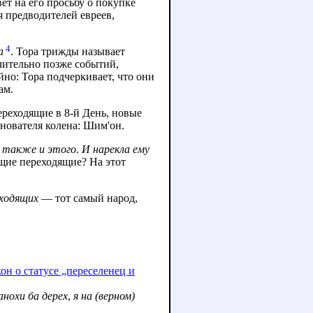
ет на его просьбу о покупке
я предводителей евреев,
4
а
. Тора трижды называет
чительно позже событий,
но: Тора подчеркивает, что они
ам.
ереходящие в 8-й День, новые
нователя колена: Шим'он.
не также и этого. И нарекла ему
еходящих
— тот самый народ,
кон о статусе „переселенец и
анохи ба дерех
,
я на (верном)