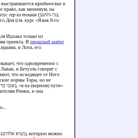
е выстраиваются
юридические и
е право, как минимум, на
атус
гер вэ тошав
(גר-ותושב),
го Дня (см. курс «Язык 8-го
для Ицхака только из
ям проекта. В
прошлый шабат
враама, и Лота, его
зывает, что одновременно с
Лаван, и Бетуэль говорят с
ают, что исходящее от Него
ские нормы Торы, но не
дителям Ривки, и она
ть
...
נשיא ), которую можно