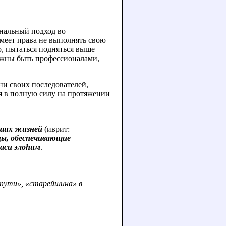
ональный подход во
меет права не выполнять свою
о, пытаться подняться выше
олжны быть профессионалами,
ни своих последователей,
я в полную силу на протяжении
аших жизней
(иврит:
цы, обеспечивающие
наси элоhим
.
 пути», «старейшина» в