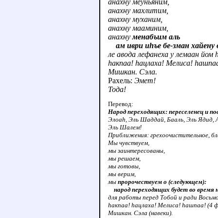
анахну меуньяним,
анахну махлитим,
анахну муханим,
анахну мааминим,
анахну
менабъим аль
ам иври иhъе бе-зман хайену в
ле авода лефанеха у лемаан йом 
hакпаа! hацлаха! Мелиса! hашпа
Мишкан. Сэла.
Рахель:
Эмет!
Тода!
Перевод:
Народ переходящих: переселенец и п
Элоаh, Эль Шаддай, Бааль, Эль Ядид, 
Эль Шалем!
Приближения: грехоочистительное, бл
Мы чувствуем,
мы заинтересованы,
мы решаем,
мы готовы,
мы верим,
мы
пророчествуем о (следующем):
народ переходящих будет во время 
для работы перед Тобой и ради Восьмо
hакпаа! hацлаха! Мелиса! hашпаа! (4 
Мишкан. Сэла (навеки).