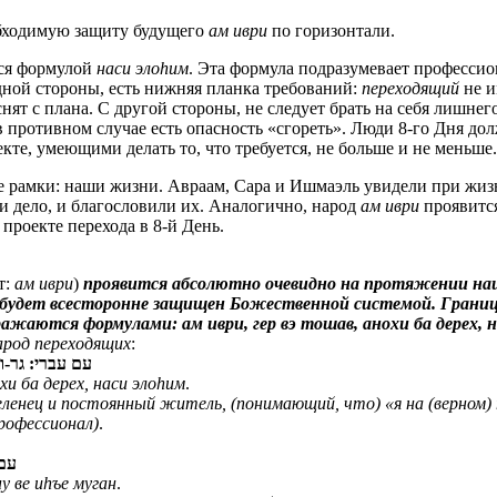
бходимую защиту будущего
ам иври
по горизонтали.
тся формулой
наси элоhим
. Эта формула подразумевает професси
дной стороны, есть нижняя планка требований:
переходящий
не и
нят с плана. С другой стороны, не следует брать на себя лишнег
 противном случае есть опасность «сгореть». Люди 8-го Дня д
кте, умеющими делать то, что требуется, не больше и не меньше.
е рамки: наши жизни. Авраам, Сара и Ишмаэль увидели при жиз
и дело, и благословили их. Аналогично, народ
ам иври
проявитс
 проекте перехода в 8-й День.
т:
ам иври
)
проявится абсолютно очевидно на протяжении н
будет всесторонне защищен Божественной системой. Грани
ажаются формулами: ам иври, гер вэ тошав, анохи ба дерех, 
арод переходящих
:
עם עברי: גר-ו
хи ба дерех, наси элоhим
.
еленец и постоянный житель, (понимающий, что) «я на (верном)
рофессионал)
.
עם 
у ве иhъе муган
.