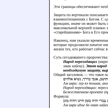
Эти границы обеспечивают нео
Защита по вертикали описывае
взаимоотношениях с Богом. С о
функцию, иначе он может быть с
максимальной верхней планки: в
«старейшинами» Бога в Его прое
Наконец, нам указали временны
которые продолжили начатое им
жизни тех, кто работает сейчас в
Суть сегодняшнего пророчества:
Народ переходящих
(иври
зман хайену
).
Этот народ 
необходимую защиту, выр
Общий заголовок — что такое
н
תושב, אנכי בדרך, נשיא אלהים
Ам иври: гер вэ тошав, ано
Народ переходящих: перес
Божественном проекте (п
Формула:
עברי יהיה בזמן חיינו ויהיה מוגן
Ам иври иhъе бе-зман хайен