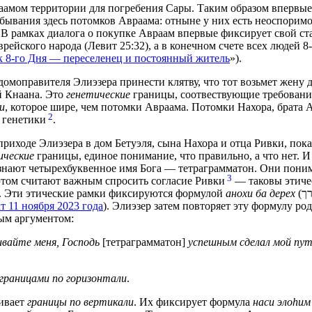
раамом территории для погребения Сары. Таким образом впервы
бывания здесь потомков Авраама: отныне у них есть неоспоримо
 В рамках диалога о покупке Авраам впервые фиксирует свой ст
врейского народа (Левит 25:32), а в конечном счете всех людей 8-
к 8-го Дня — переселенец и постоянный житель
»).
домоправителя Элиэзера принести клятву, что тот возьмет жену 
й Кнаана. Это
генетические
границы, соотвествующие требовани
и
, которое шире, чем потомки Авраама. Потомки Нахора, брата А
2
 генетики
.
приходе Элиэзера в дом Бетуэля, сына Нахора и отца Ривки, пока
ические
границы, единое понимание, что правильно, а что нет. И 
 знают четырехбуквенное имя Бога — тетраграмматон. Они поним
3
этом считают важным спросить согласие Ривки
— таковы этиче
. Эти этические рамки фиксируются формулой
анохи ба дерех
(אנכי בדרך), «я на (верном) пути»
 11 ноября 2023 года
). Элиэзер затем повторяет эту формулу ро
ным аргументом:
ивайте меня, Господь
[тетраграмматон]
успешным сделал мой пу
границами по горизонтали
.
ивает
границы по вертикали
. Их фиксирует формула
наси элоhим
(אלהים