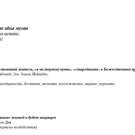
е иhъе муган
hа-шмини.
а!
остоянный житель, «я на (верном) пути», «старейшина» в Божественном п
Адонай, Эль Эльон, Йоhваhа;
агодарность, десятина, молитва, всесожжение, мирное, первинки.
наших жизней и будет защищен
го Дня.
формулы воздействия)