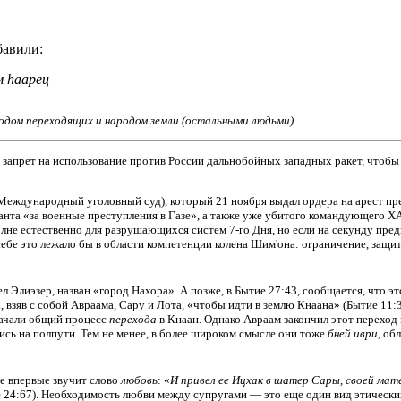
авили:
ам hаарец
родом переходящих и народом земли (остальными людьми)
т запрет на использование против России дальнобойных западных ракет, чтобы
ждународный уголовный суд), который 21 ноября выдал ордера на арест прем
нта «за военные преступления в Газе», а также уже убитого командующего 
полне естественно для разрушающихся систем 7-го Дня, но если на секунду пр
себе это лежало бы в области компетенции колена Шим'она: ограничение, защит
л Элиэзер, назван «город Нахора». А позже, в Бытие 27:43, сообщается, что э
 взяв с собой Авраама, Сару и Лота, «чтобы идти в землю Кнаана» (Бытие 11:31
начали общий процесс
перехода
в Кнаан. Однако Авраам закончил этот переход
ись на полпути. Тем не менее, в более широком смысле они тоже
бней иври
, об
ве впервые звучит слово
любовь
: «
И привел ее Ицхак в шатер Сары, своей матер
е 24:67). Необходимость любви между супругами — это еще один вид этически