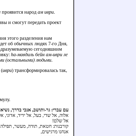
е проявится народ
ам иври
.
живы и смогут передать проект
ния этого разделения нам
идет об обычных людях 7-го Дня,
 подразумеваемую сегодняшним
овку:
hа-мавдиль бейн ам-иври ле
ми (остальными) людьми
.
 (
иври
) трансформировалась так,
мулу.
עם עברי: גר-ותושב, אנכי בדרך, נשיא
אלוה, אל שדי, בעל, אל ידיד, אדוני, אל,
אל שלם!
קורבנות: חטאת, תודה, מעשר, תפילה,.
אנחנו מרגישים,