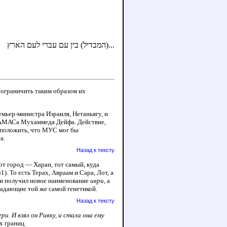
...(המבדיל) בין עם עברי לעם הארץ
 ограничить таким образом их
ьер-министра Израиля, Нетаньягу, и
ХАМАСа Мухаммеда Дейфа. Действие,
едположить, что МУС мог бы
а.
Назад к тексту
тот город — Харан, тот самый, куда
). То есть Терах, Авраам и Сара, Лот, а
 и получил новое наименование
иври
, а
ладающие той же самой генетикой.
Назад к тексту
и. И взял он Ривку, и стала она ему
х границ.