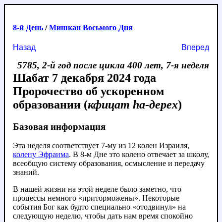
8-й День
/
Мишкан Восьмого Дня
Назад
Вперед
5785, 2-й год после цикла 400 лет, 7-я неделя
Шабат 7 декабря 2024 года
Пророчество об ускоренном
образовании (
кфицат hа-дерех
)
Базовая информация
Эта неделя соответствует 7-му из 12 колен Израиля,
колену Эфраима
. В 8-м Дне это колено отвечает за школу,
всеобщую систему образования, осмысление и передачу
знаний.
В нашей жизни на этой неделе было заметно, что
процессы немного «приторможены». Некоторые
события Бог как будто специально «отодвинул» на
следующую неделю, чтобы дать нам время спокойно