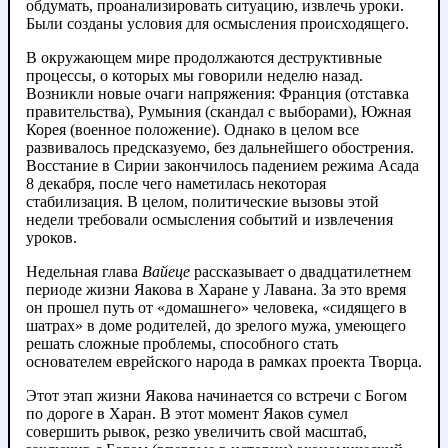
обдумать, проанализировать ситуацию, извлечь уроки.
Были созданы условия для осмысления происходящего.
В окружающем мире продолжаются деструктивные
процессы, о которых мы говорили неделю назад.
Возникли новые очаги напряжения: Франция (отставка
правительства), Румыния (скандал с выборами), Южная
Корея (военное положение). Однако в целом все
развивалось предсказуемо, без дальнейшего обострения.
Восстание в Сирии закончилось падением режима Асада
8 декабря, после чего наметилась некоторая
стабилизация. В целом, политические вызовы этой
недели требовали осмысления событий и извлечения
уроков.
Недельная глава
Вайеце
рассказывает о двадцатилетнем
периоде жизни Яакова в Харане у Лавана. За это время
он прошел путь от «домашнего» человека, «сидящего в
шатрах» в доме родителей, до зрелого мужа, умеющего
решать сложные проблемы, способного стать
основателем еврейского народа в рамках проекта Творца.
Этот этап жизни Яакова начинается со встречи с Богом
по дороге в Харан. В этот момент Яаков сумел
совершить рывок, резко увеличить свой масштаб,