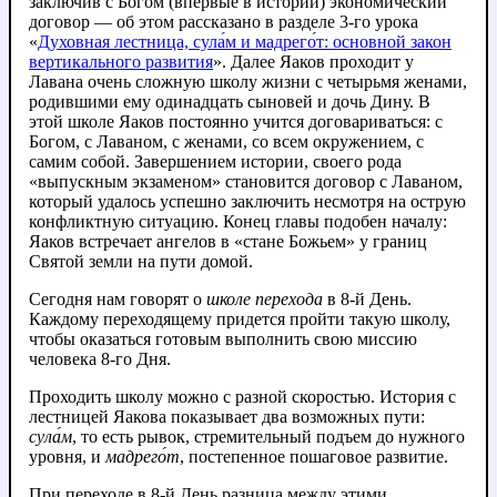
заключив с Богом (впервые в истории) экономический
договор — об этом рассказано в разделе 3-го урока
«
Духовная лестница, сула́м и мадрего́т: основной закон
вертикального развития
». Далее Яаков проходит у
Лавана очень сложную школу жизни с четырьмя женами,
родившими ему одинадцать сыновей и дочь Дину. В
этой школе Яаков постоянно учится договариваться: с
Богом, с Лаваном, с женами, со всем окружением, с
самим собой. Завершением истории, своего рода
«выпускным экзаменом» становится договор с Лаваном,
который удалось успешно заключить несмотря на острую
конфликтную ситуацию. Конец главы подобен началу:
Яаков встречает ангелов в «стане Божьем» у границ
Святой земли на пути домой.
Сегодня нам говорят о
школе перехода
в 8-й День.
Каждому переходящему придется пройти такую школу,
чтобы оказаться готовым выполнить свою миссию
человека 8-го Дня.
Проходить школу можно с разной скоростью. История с
лестницей Яакова показывает два возможных пути:
сула́м
, то есть рывок, стремительный подъем до нужного
уровня, и
мадрего́т
, постепенное пошаговое развитие.
При переходе в 8-й День разница между этими