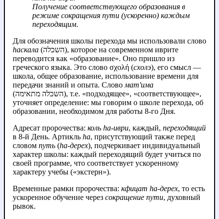
Получение соответствующего образования в
режиме сокращения пути (ускоренно) каждым
переходящим
.
Для обозначения школы перехода мы использовали слово
hаскала
(השכלה), которое на современном иврите
переводится как «образование». Оно пришло из
греческого языка. Это слово σχολή (
схолэ
), его смысл —
школа, общее образование, использование времени для
передачи знаний и опыта. Слово
мат'има
(השכלה מתאימה), т.е. «подходящее», «соответствующее»,
уточняет определение: мы говорим о школе перехода, об
образовании, необходимом для работы 8-го Дня.
Адресат пророчества:
коль hа-иври
, каждый,
переходящий
в 8-й День. Артикль
hа
, присутствующий также перед
словом
путь
(
hа-дерех
), подчеркивает индивидуальный
характер школы: каждый переходящий будет учиться по
своей программе, что соответствует ускоренному
характеру учебы («экстерн»).
Временные рамки пророчества:
кфицат hа-дерех
, то есть
ускоренное обучение через
сокращение пути
, духовный
рывок.