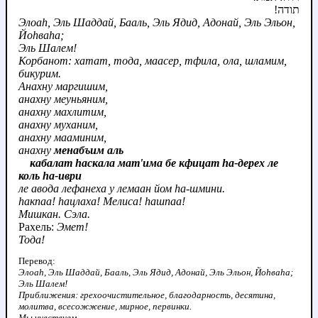
תודה!
Элоаh, Эль Шаддай, Бааль, Эль Ядид, Адонай, Эль Эльон,
Йоhваhа;
Эль Шалем!
Корбанот: хатат, тода, маасер, тфила, ола, шламим,
бикурим.
Анахну маргишим,
анахну меуньяним,
анахну махлитим,
анахну муханим,
анахну мааминим,
анахну
менабъим аль
кабалат hаскала мат'има бе кфицат hа-дерех ле
коль hа-иври
ле авода лефанеха у лемаан йом hа-шмини.
hакпаа! hацлаха! Мелиса! hашпаа!
Мишкан. Сэла.
Рахель:
Эмет!
Тода!
Перевод:
Элоаh, Эль Шаддай, Бааль, Эль Ядид, Адонай, Эль Эльон, Йоhваhа;
Эль Шалем!
Приближения: грехоочистительное, благодарность, десятина,
молитва, всесожжение, мирное, первинки.
Мы чувствуем,