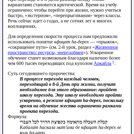
вариантами становится критической.
Время на учебу
ограничено: чтобы перейти при жизни, нужно учиться
быстро, «экстерном», «перепрыгивания» через классы.
Речь сейчас идет о годах, а не сотнях лет и многих
воплощениях.
Для определения скорости процесса нам предложили
использовать понятие
кфицат hа-дерех
— «прыжок»,
«сокращение пути» (см. 2-й урок, раздел «
Жизненное
пространство: ресурсы, энергообмен
»). Ускоренное
обучение станет возможным благодаря наличию более
1
чем 600 тысяч переходящих под куполом
Аркайла
.
Суть сегодняшнего пророчества:
В процессе перехода каждый человек,
переходящий в 8-й День при жизни, получит
необходимое для этого образование: пройдет
школу перехода. Эту школу необходимо пройти
ускоренно, в режиме кфицат hа-дерех, поскольку
время на обучение жестко ограничено рамками
проекта перехода.
Формула:
קבלת השכלה מתאימה בקפיצת הדרך לכל העברי
Кабалат hаскала мат'има бе кфицат hа-дерех ле
коль hа-иври
.