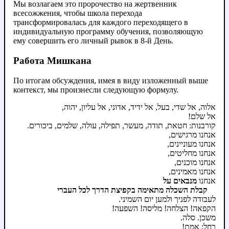
Мы возлагаем это пророчество на жертвенник
всесожжения, чтобы школа перехода
трансформировалась для каждого переходящего в
индивидуальную программу обучения, позволяющую
ему совершить его личный рывок в 8-й День.
Работа Мишкана
По итогам обсуждения, имея в виду изложенный выше
контекст, мы произнесли следующую формулу.
אלוה, אל שדי, בעל, אל ידיד, אדוני, אל עליון, יהוה,
אל שלם!
קורבנות: חטאת, תודה, מעשר, תפילה, עולה, שלמים, ביכורים.
אנחנו מרגישים,
אנחנו מעוניינים,
אנחנו מחליטים,
אנחנו מוכנים,
אנחנו מאמינים,
אנחנו
מנבאים על
קבלת השכלה מתאימה בקפיצת הדרך לכל העברי
לעבודה לפניך ולמען יום השמיני.
הקפאה! הצלחה! מליסה! השפעה!
משכן. סלה.
רחל: אמת!