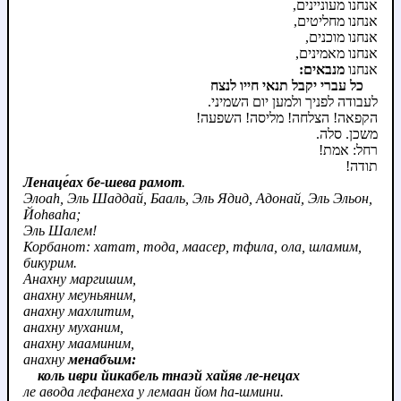
אנחנו מעוניינים,
אנחנו מחליטים,
אנחנו מוכנים,
אנחנו מאמינים,
אנחנו
מנבאים:
כל עברי יקבל תנאי חייו לנצח
לעבודה לפניך ולמען יום השמיני.
הקפאה! הצלחה! מליסה! השפעה!
משכן. סלה.
רחל: אמת!
תודה!
Ленаце́ах бе-шева рамот
.
Элоаh, Эль Шаддай, Бааль, Эль Ядид, Адонай, Эль Эльон,
Йоhваhа;
Эль Шалем!
Корбанот: хатат, тода, маасер, тфила, ола, шламим,
бикурим.
Анахну маргишим,
анахну меуньяним,
анахну махлитим,
анахну муханим,
анахну мааминим,
анахну
менабъим:
коль иври йикабель тнаэй хайяв ле-нецах
ле авода лефанеха у лемаан йом hа-шмини.