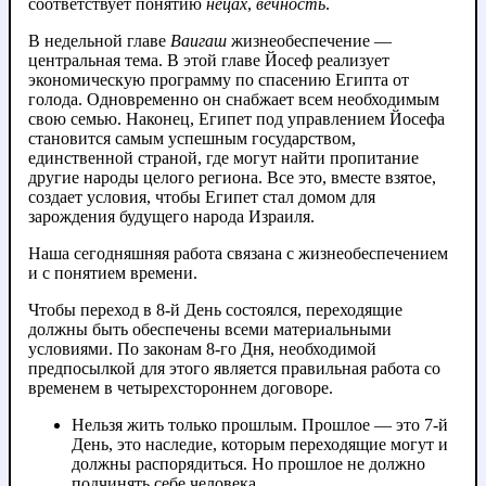
соответствует понятию
нецах
,
вечность
.
В недельной главе
Ваигаш
жизнеобеспечение —
центральная тема. В этой главе Йосеф реализует
экономическую программу по спасению Египта от
голода. Одновременно он снабжает всем необходимым
свою семью. Наконец, Египет под управлением Йосефа
становится самым успешным государством,
единственной страной, где могут найти пропитание
другие народы целого региона. Все это, вместе взятое,
создает условия, чтобы Египет стал домом для
зарождения будущего народа Израиля.
Наша сегодняшняя работа связана с жизнеобеспечением
и с понятием времени.
Чтобы переход в 8-й День состоялся, переходящие
должны быть обеспечены всеми материальными
условиями. По законам 8-го Дня, необходимой
предпосылкой для этого является правильная работа со
временем в четырехстороннем договоре.
Нельзя жить только прошлым. Прошлое — это 7-й
День, это наследие, которым переходящие могут и
должны распорядиться. Но прошлое не должно
подчинять себе человека.