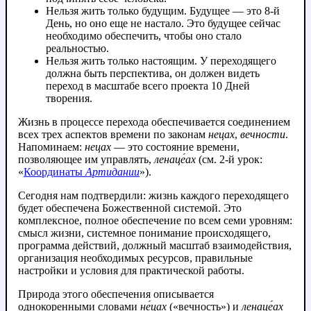
Нельзя жить только будущим. Будущее — это 8-й
День, но оно еще не настало. Это будущее сейчас
необходимо обеспечить, чтобы оно стало
реальностью.
Нельзя жить только настоящим. У переходящего
должна быть перспектива, он должен видеть
переход в масштабе всего проекта 10 Дней
творения.
Жизнь в процессе перехода обеспечивается соединением
всех трех аспектов времени по законам
нецах
,
вечности
.
Напоминаем:
нецах
— это состояние времени,
позволяющее им управлять,
ленаце́ах
(см. 2-й урок:
«
Координаты
Артидании
»).
Сегодня нам подтвердили: жизнь каждого переходящего
будет обеспечена Божественной системой. Это
комплексное, полное обеспечение по всем семи уровням:
смысл жизни, системное понимание происходящего,
программа действий, должный масштаб взаимодействия,
организация необходимых ресурсов, правильные
настройки и условия для практической работы.
Природа этого обеспечения описывается
однокоренными словами
не́цах
(«вечность») и
ленаце́ах