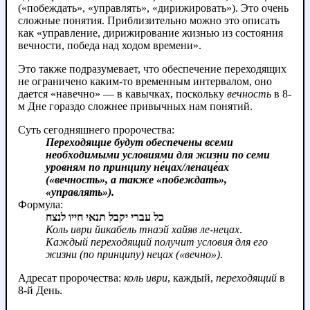
(«побеждать», «управлять», «дирижировать»). Это очень
сложные понятия. Приблизительно можно это описать
как «управление, дирижирование жизнью из состояния
вечности, победа над ходом времени».
Это также подразумевает, что обеспечение переходящих
не ограничено каким-то временным интервалом, оно
дается «навечно» — в кавычках, поскольку
вечность
в 8-
м Дне гораздо сложнее привычных нам понятий.
Суть сегодняшнего пророчества:
Переходящие будут обеспечены всеми
необходимыми условиями для жизни по семи
уровням по принципу не́цах/ленаце́ах
(«вечность», а также «побеждать»,
«управлять»).
Формула:
כל עברי יקבל תנאי חייו לנצח
Коль иври йикабель тнаэй хайяв ле-нецах
.
Каждый переходящий получит условия для его
жизни (по принципу) нецах («вечно»)
.
Адресат пророчества:
коль иври
, каждый,
переходящий
в
8-й День.