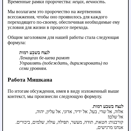
Временные рамки пророчества:
нецах
,
вечность
.
Мы возлагаем это пророчество на жертвенник
всесожжения, чтобы оно проявилось для каждого
переходящего по-своему, обеспечивая необходимые ему
условия для жизни в процессе перехода.
Общим заголовком для нашей работы стала следующая
формула:
לנצח בשבע רמות
Ленаце́ах бе-шева рамот
Управлять (побеждать, дирижировать) по
семи уровням.
Работа Мишкана
По итогам обсуждения, имея в виду изложенный выше
контекст, мы произнесли следующую формулу.
.
לנצח בשבע רמות
אלוה, אל שדי, בעל, אל ידיד, אדוני, אל עליון, יהוה,
אל שלם!
קורבנות: חטאת, תודה, מעשר, תפילה, עולה, שלמים, ביכורים.
אנחנו מרגישים,