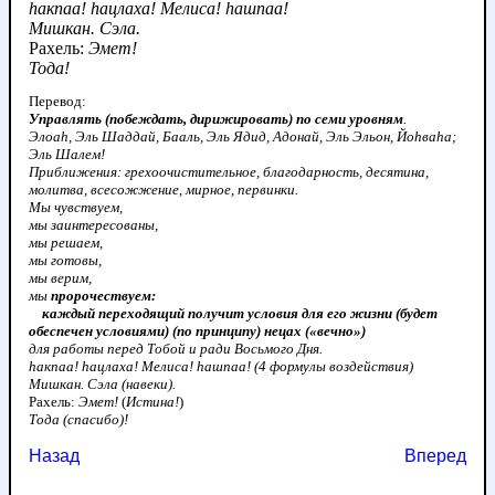
hакпаа! hацлаха! Мелиса! hашпаа!
Мишкан. Сэла.
Рахель:
Эмет!
Тода!
Перевод:
Управлять (побеждать, дирижировать) по семи уровням
.
Элоаh, Эль Шаддай, Бааль, Эль Ядид, Адонай, Эль Эльон, Йоhваhа;
Эль Шалем!
Приближения: грехоочистительное, благодарность, десятина,
молитва, всесожжение, мирное, первинки.
Мы чувствуем,
мы заинтересованы,
мы решаем,
мы готовы,
мы верим,
мы
пророчествуем:
каждый переходящий получит условия для его жизни (будет
обеспечен условиями) (по принципу) нецах («вечно»)
для работы перед Тобой и ради Восьмого Дня.
hакпаа! hацлаха! Мелиса! hашпаа! (4 формулы воздействия)
Мишкан. Сэла (навеки).
Рахель:
Эмет!
(
Истина!
)
Тода (спасибо)!
Назад
Вперед