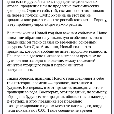
даты есть и другой аспект: подведение финансовых
итогов, продление или не продление экономических
договоров. Одно из событий, связанных с этим, попало
на первые полосы СМИ: Украина на этот раз не
продлила контракт о транзите российского газа в Европу,
и эту проблему европейцам нужно решать.
В нашей жизни Новый год был важным событием. Наше
внимание обратили на уникальную особенность этого
праздника: он тесно связан со временем, основным
ресурсом 8-го Дня. А именно, Новый год — это
праздник, который вообще не имеет продолжительности.
На него не выделено никакого интервала времени: по
сути, он длится одно мгновение, между последней
минутой уходящего года и первой минутой
наступаюшего.
Таким образом, праздник Нового года соединяет в себе
три категории времени — прошлое, настоящее и
будущее. Во-первых, в этот праздник подводятся итоги
прошедшего года. Во-вторых, этот праздник, по замыслу,
обращен в будущее: это праздник обновления и надежды.
В-третьих, в этом празднике всё предельно
сконцентрировано в одном моменте настоящего, когда
часы показывают 0.00. Такое соединение времен