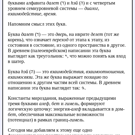
буквами алфавита
далет
(ד) и
hэй
(ה) и с четвертым
уровнем семиуровневой системы —
диалог
,
взаимодействие
,
время
.
Напомним смысл этих букв.
Буква
далет
(ד) — это
дверь
, на иврите
делет
(тот же
корень), что означает
переход
от этапа к этапу, из
состояния в состояние, из одного пространства в другое.
В древнем (палеоеврейском) написании эта буква
выглядит как треугольник: 𐤃, что можно понять как вход
в шатер.
Буква
hэй
(ה) — это
взаимодействия
,
взаимоотношения
,
взаимосвязи
. Эта же буква выражает
позицию
по
отношению к другим частям всей системы. В древнем
написании эта буква выглядит так: 𐤄.
Константы мироздания, выраженные предыдущими
тремя буквами
алеф
,
бет
и
гимель
, формируют
логическую цепочку: энергия-
алеф
вкладывается в дом-
бет
, обеспечивая максимальные возможности
(потенциал) в рамках границ-
гимель
.
Сегодня мы добавляем к этому еще одно