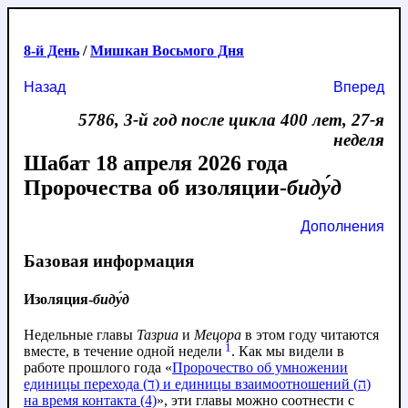
8-й День
/
Мишкан Восьмого Дня
Назад
Вперед
5786, 3-й год после цикла 400 лет, 27-я
неделя
Шабат 18 апреля 2026 года
Пророчества об изоляции-
биду́д
Дополнения
Базовая информация
Изоляция-
биду́д
Недельные главы
Тазриа
и
Мецора
в этом году читаются
1
вместе, в течение одной недели
. Как мы видели в
работе прошлого года «
Пророчество об умножении
единицы перехода (ד) и единицы взаимоотношений (ה)
на время контакта (4)
», эти главы можно соотнести с