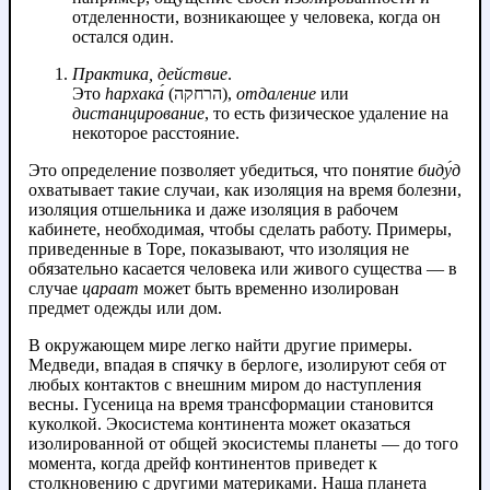
отделенности, возникающее у человека, когда он
остался один.
Практика, действие
.
Это
hархака́
(הרחקה),
отдаление
или
дистанцирование
, то есть физическое удаление на
некоторое расстояние.
Это определение позволяет убедиться, что понятие
биду́д
охватывает такие случаи, как изоляция на время болезни,
изоляция отшельника и даже изоляция в рабочем
кабинете, необходимая, чтобы сделать работу. Примеры,
приведенные в Торе, показывают, что изоляция не
обязательно касается человека или живого существа — в
случае
цараат
может быть временно изолирован
предмет одежды или дом.
В окружающем мире легко найти другие примеры.
Медведи, впадая в спячку в берлоге, изолируют себя от
любых контактов с внешним миром до наступления
весны. Гусеница на время трансформации становится
куколкой. Экосистема континента может оказаться
изолированной от общей экосистемы планеты — до того
момента, когда дрейф континентов приведет к
столкновению с другими материками. Наша планета