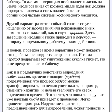
бабочку. То же самое верно для всей планеты: жизнь на
Земле, изолированная от космоса миллиарды лет, должна
породить человека и стать планетой левитов —
органичной частью системы космического масштаба.
Другой вариант развития событий соответствует
исцелению от заболевания или исправлению иных
возможных искажений, как в случае
цараат
. Здесь
завершение изоляции также приводит к
переходу
—
возврату к нормальному рабочему взаимодействию.
Наконец, проверка за время карантина может показать,
что проблема не поддается исправлению. И тогда
переход
подразумевает уничтожение: куколка гибнет, так
и не превратившись в бабочку.
Как и в предыдущих константах мироздания,
выделенность
времени изоляции (
мукда́ш
)
подразумевает, что процесс
биду́да
можно
трансформировать, но нельзя уничтожить, например,
отменить карантин, и нельзя увеличить его сверх
выделенного предела. Это значит, что попытка нарушить
уже начатый
биду́д
приведет к проблемам. Легко
привести примеры. Нарушение карантина,
предназначенного для выздоровления, может привести к