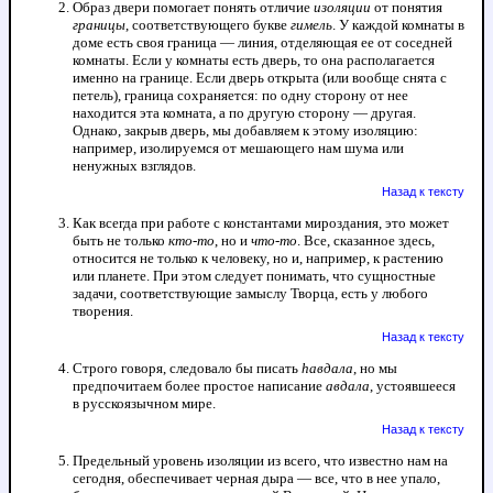
Образ двери помогает понять отличие
изоляции
от понятия
границы
, соответствующего букве
гимель
. У каждой комнаты в
доме есть своя граница — линия, отделяющая ее от соседней
комнаты. Если у комнаты есть дверь, то она располагается
именно на границе. Если дверь открыта (или вообще снята с
петель), граница сохраняется: по одну сторону от нее
находится эта комната, а по другую сторону — другая.
Однако, закрыв дверь, мы добавляем к этому изоляцию:
например, изолируемся от мешающего нам шума или
ненужных взглядов.
Назад к тексту
Как всегда при работе с константами мироздания, это может
быть не только
кто-то
, но и
что-то
. Все, сказанное здесь,
относится не только к человеку, но и, например, к растению
или планете. При этом следует понимать, что сущностные
задачи, соответствующие замыслу Творца, есть у любого
творения.
Назад к тексту
Строго говоря, следовало бы писать
hавдала
, но мы
предпочитаем более простое написание
авдала
, устоявшееся
в русскоязычном мире.
Назад к тексту
Предельный уровень изоляции из всего, что известно нам на
сегодня, обеспечивает черная дыра — все, что в нее упало,