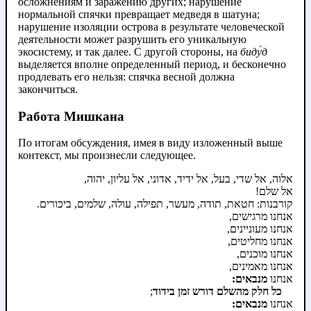
осложнениям и заражению других; нарушение
нормальной спячки превращает медведя в шатуна;
нарушение изоляции острова в результате человеческой
деятельности может разрушить его уникальную
экосистему, и так далее. С другой стороны, на
биду́д
выделяется вполне определенный период, и бесконечно
продлевать его нельзя: спячка весной должна
закончиться.
Работа Мишкана
По итогам обсуждения, имея в виду изложенный выше
контекст, мы произнесли следующее.
אלוה, אל שדי, בעל, אל ידיד, אדוני, אל עליון, יהוה,
אל שלם!
קורבנות: חטאת, תודה, מעשר, תפילה, עולה, שלמים, ביכורים.
אנחנו מרגישים,
אנחנו מעוניינים,
אנחנו מחליטים,
אנחנו מוכנים,
אנחנו מאמינים,
אנחנו
מנבאים:
;
כל חלק מהשלם דורש זמן בידוד
אנחנו
מנבאים: