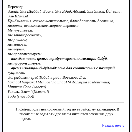
Перевод:
Элоаh, Эль Шаддай, Бааль, Эль Ядид, Адонай, Эль Эльон, Йоhваhа;
Эль Шалем!
Приближения: грехоочистительное, благодарность, десятина,
молитва, всесожжение, мирное, первинки.
Мы чувствуем,
мы заинтересованы,
мы решаем,
мы готовы,
мы верим,
мы
пророчествуем:
каждая часть целого требует времени изоляции-биду́д
;
мы
пророчествуем:
время изоляции-биду́д выделено для соотнесения с позицией
сущности
для работы перед Тобой и ради Восьмого Дня.
hакпаа! hацлаха! Мелиса! hашпаа! (4 формулы воздействия)
Мишкан. Сэла (навеки).
Рахель:
Эмет!
(
Истина!
)
Тода (спасибо)!
Сейчас идет невисокосный год по еврейскому календарю. В
високосные годы эти две главы читаются в течение двух
недель.
Назад к тексту