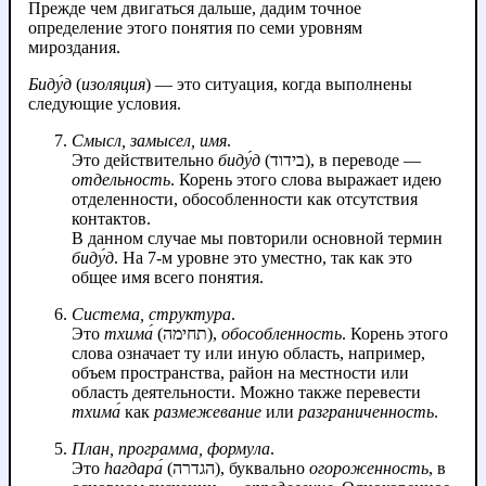
Прежде чем двигаться дальше, дадим точное
определение этого понятия по семи уровням
мироздания.
Биду́д
(
изоляция
) — это ситуация, когда выполнены
следующие условия.
Смысл, замысел, имя
.
Это действительно
биду́д
(בידוד), в переводе —
отдельность
. Корень этого слова выражает идею
отделенности, обособленности как отсутствия
контактов.
В данном случае мы повторили основной термин
биду́д
. На 7‑м уровне это уместно, так как это
общее имя всего понятия.
Система, структура
.
Это
тхима́
(תחימה),
обособленность
. Корень этого
слова означает ту или иную область, например,
объем пространства, район на местности или
область деятельности. Можно также перевести
тхима́
как
размежевание
или
разграниченность
.
План, программа, формула
.
Это
hагдара́
(הגדרה), буквально
огороженность
, в