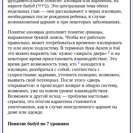
фундаментальное понятие:
изоляция
или
карантин
, на
иврите
биду́д
(בידוד). Это центральная тема обеих
недельных глав — они рассказывают о мерах изоляции,
необходимых после рождения ребенка, в случае
возникновения
цараат
и при некоторых заболеваниях.
Понятие
изоляции
дополняет понятие
границы
,
выраженное буквой
гимель
. Чтобы все работало
правильно, может потребоваться временно изолировать
ту или иную подсистему. В терминах букв
далет
и
hэй
2
это можно выразить так: нужно «закрыть дверь»
и на
некоторое время приостановить взаимодействие. Это
3
время дает возможность тому, кто
находится в
изоляции, разобраться с собой, соотнестись с
сущностными задачами, уточнить позицию, возможно,
выявить свой потенциал. После этого «дверь
открывается» и происходит возврат в общую систему,
возможно, уже на новом уровне взаимодействия.
Возможен и другой исход — проблема настолько
серьезна, что итогом карантина становится
уничтожение, как в случае неисцеленного
цараат
на
доме или одежде.
Понятие
биду́д
по 7 уровням