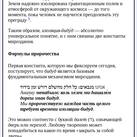
Земля надежно изолирована гравитационным полем и
атмосферой от окружающего космоса — до того
момента, пока человек не научится преодолевать эту
5
преграду
.
Таким образом,
изоляция
-
биду́д
— абсолютно
универсальное понятие, и с ним связаны две константы
мироздания.
Формулы пророчества
Первая константа, которую мы фиксируем сегодня,
постулирует, что
биду́д
является базовым
фундаментальным механизмом мироздания.
אנחנו
מנבאים: כל חלק מהשלם דורש זמן בידוד
Анахну
менабъим: коль хе́лек ми‑hашале́м
доре́ш зман биду́д
.
Мы
пророчествуем: каждая часть целого
требует времени изоляции-биду́д
.
Это можно соотнести с буквой
далет
(ד), означающей
дверь
или
переход
. Любому творению может
понадобиться на какое-то время «закрыть за собой
дверь».