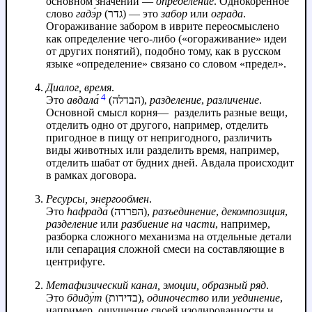
основном значении —
определение
. Однокоренное
слово
гадэ́р
(גדר) — это
забор
или
ограда
.
Огораживание забором в иврите переосмыслено
как определение чего-либо («огораживание» идеи
от других понятий), подобно тому, как в русском
языке «определение» связано со словом «предел».
Диалог, время
.
4
Это
авдала́
(הבדלה),
разделение
,
различение
.
Основной смысл корня— разделить разные вещи,
отделить одно от другого, например, отделить
пригодное в пищу от непригодного, различить
виды животных или разделить время, например,
отделить шабат от будних дней. Авдала происходит
в рамках договора.
Ресурсы, энергообмен
.
Это
hафрада́
(הפרדה),
разъединение
,
декомпозиция
,
разделение
или
разбиение на части
, например,
разборка сложного механизма на отдельные детали
или сепарация сложной смеси на составляющие в
центрифуге.
Метафизический канал, эмоции, образный ряд
.
Это
бдиду́т
(בדידות),
одиночество
или
уединение
,
например, ощущение своей изолированности и