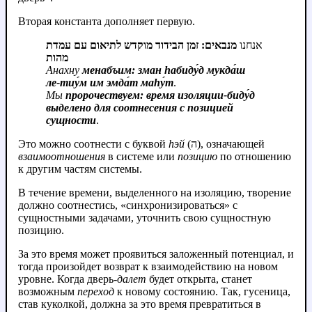
Вторая константа дополняет первую.
אנחנו
מנבאים: זמן הבידוד מוקדש לתיאום עם עמדת
מהות
Анахну
менабъим: зман hабиду́д мукда́ш
ле‑тиу́м им эмда́т маhу́т
.
Мы
пророчествуем: время изоляции-биду́д
выделено для соотнесения с позицией
сущности
.
Это можно соотнести с буквой
hэй
(ה), означающей
взаимоотношения
в системе или
позицию
по отношению
к другим частям системы.
В течение времени, выделенного на изоляцию, творение
должно соотнестись, «синхронизироваться» с
сущностными задачами, уточнить свою сущностную
позицию.
За это время может проявиться заложенный потенциал, и
тогда произойдет возврат к взаимодействию на новом
уровне. Когда дверь-
далет
будет открыта, станет
возможным
переход
к новому состоянию. Так, гусеница,
став куколкой, должна за это время превратиться в