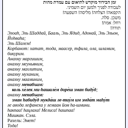
זמן הבידוד מוקדש לתיאום עם עמדת מהות
לעבודה לפניך ולמען יום השמיני.
הקפאה! הצלחה! מליסה! השפעה!
משכן. סלה.
רחל: אמת!
תודה!
Элоаh, Эль Шаддай, Бааль, Эль Ядид, Адонай, Эль Эльон,
Йоhваhа;
Эль Шалем!
Корбанот: хатат, тода, маасер, тфила, ола, шламим,
бикурим.
Анахну маргишим,
анахну меуньяним,
анахну махлитим,
анахну муханим,
анахну мааминим,
анахну
менабъим:
коль хе́лек ми‑hашале́м доре́ш зман биду́д
;
анахну
менабъим:
зман hабиду́д мукда́ш ле‑тиу́м им эмда́т маhу́т
ле авода лефанеха у лемаан йом hа-шмини.
hакпаа! hацлаха! Мелиса! hашпаа!
Мишкан. Сэла.
Рахель:
Эмет!
Тода!