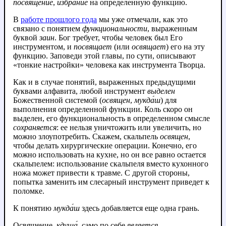
посвящение
,
избрание
на определенную функцию.
В
работе прошлого года
мы уже отмечали, как это
связано с понятием
функциональности
, выраженным
буквой
заин
. Бог требует, чтобы человек был Его
инструментом, и
посвящает
(или
освящает
) его на эту
функцию. Заповеди этой главы, по сути, описывают
«тонкие настройки» человека как инструмента Творца.
Как и в случае понятий, выраженных предыдущими
буквами алфавита, любой инструмент
выделен
Божественной системой (
освящен
,
мукда́ш
) для
выполнения определенной функции. Коль скоро он
выделен, его функциональность в определенном смысле
сохраняется
: ее нельзя уничтожить или увеличить, но
можно злоупотребить. Скажем, скальпель
освящен
,
чтобы делать хирургические операции. Конечно, его
можно использовать на кухне, но он все равно остается
скальпелем: использование скальпеля вместо кухонного
ножа может привести к травме. С другой стороны,
попытка заменить им слесарный инструмент приведет к
поломке.
К понятию
мукда́ш
здесь добавляется еще одна грань.
Освящение,
кдуша́
, само по себе
является