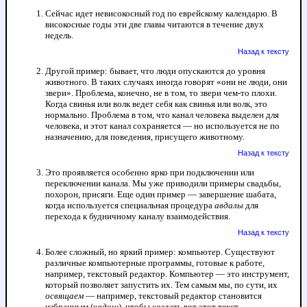
Сейчас идет невисокосный год по еврейскому календарю. В
високосные годы эти две главы читаются в течение двух
недель.
Назад к тексту
Другой пример: бывает, что люди опускаются до уровня
животного. В таких случаях иногда говорят «они не люди, они
звери». Проблема, конечно, не в том, то звери чем-то плохи.
Когда свинья или волк ведет себя как свинья или волк, это
нормально. Проблема в том, что канал человека выделен для
человека, и этот канал сохраняется — но используется не по
назначению, для поведения, присущего животному.
Назад к тексту
Это проявляется особенно ярко при подключении или
переключении канала. Мы уже приводили примеры свадьбы,
похорон, присяги. Еще один пример — завершение шабата,
когда используется специальная процедура
авдалы
для
перехода к будничному каналу взаимодействия.
Назад к тексту
Более сложный, но яркий пример: компьютер. Существуют
различные компьютерные программы, готовые к работе,
например, текстовый редактор. Компьютер — это инструмент,
который позволяет запустить их. Тем самым мы, по сути, их
освящаем
— например, текстовый редактор становится
избранным (
кадош
), чтобы создать вот этот текст.