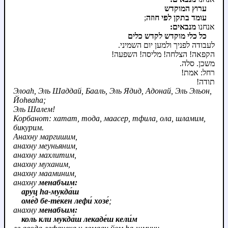
ערוץ המוקדש
;
עומד בתקן לפי חוזה
אנחנו
מנבאים:
כל כלי מוקדש לקדש כלים
לעבודה לפניך ולמען יום השמיני.
הקפאה! הצלחה! מליסה! השפעה!
משכן. סלה.
רחל: אמת!
תודה!
Элоаh, Эль Шаддай, Бааль, Эль Ядид, Адонай, Эль Эльон,
Йоhваhа;
Эль Шалем!
Корбанот: хатат, тода, маасер, тфила, ола, шламим,
бикурим.
Анахну маргишим,
анахну меуньяним,
анахну махлитим,
анахну муханим,
анахну мааминим,
анахну
менабъим:
aру́ц hа‑мукда́ш
оме́д бе‑те́кен лефи́ хозе́
;
анахну
менабъим:
коль кли мукда́ш лекаде́ш кели́м