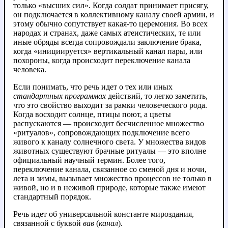
только «высших сил». Когда солдат принимает присягу,
он подключается в коллективному каналу своей армии, и
этому обычно сопутствует какая-то церемония. Во всех
народах и странах, даже самых атеистических, те или
иные обряды всегда сопровождали заключение брака,
когда «инициируется» вертикальный канал пары, или
похороны, когда происходит переключение канала
человека.
Если понимать, что речь идет о тех или иных
стандартных программах
действий, то легко заметить,
что это свойство выходит за рамки человеческого рода.
Когда восходит солнце, птицы поют, а цветы
распускаются — происходит бесчисленное множество
«ритуалов», сопровождающих подключение всего
живого к каналу солнечного света. У множества видов
животных существуют брачные ритуалы — это вполне
официальный научный термин. Более того,
переключение канала, связанное со сменой дня и ночи,
лета и зимы, вызывает множество процессов не только в
живой, но и в неживой природе, которые также имеют
стандартный порядок.
Речь идет об универсальной константе мироздания,
связанной с буквой
вав
(
канал
).