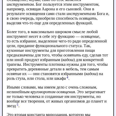
инструментом
. Бог пользуется этим инструментом,
например, освящая Аарона и его сыновей. Они в
результате освящения сами стали
инструментами
Бога и,
в свою очередь, приобрели способность
освящать
,
выделяя что-то еще для определенных функций.
Более того, в максимально широком смысле любой
инструмент несет в себе эту функцию —
освящение
,
то есть избрание, выделение чего-то ради определенной
цели, придание функционального статуса. Так,
кухонные инструменты для приготовления пищи
предназначены для того, чтобы
освятить
еду, сделав тот
или иной продукт избранным (
кадош
) для конкретной
трапезы. Инструменты плотника нужны для того, чтобы
превратить деревянные детали в мебель, тем самым
освятив
их — они становятся избранными (
кадош
) на
4
роль стула, или стола, или шкафа
.
Иными словами, мы имеем дело с очень сложным,
нелинейным
круговоротом освящения
.
Это затрагивает
не только человека и созданные им инструменты, но
вообще все творения, от живых организмов до планет и
5
звезд
.
Это вторая константа мироздания, которую мы