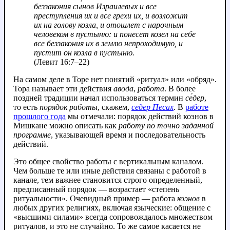
беззакония сынов Израилевых и все
преступления их и все грехи их, и возложит
их на голову козла, и отошлет с нарочным
человеком в пустыню: и понесет козел на себе
все беззакония их в землю непроходимую, и
пустит он козла в пустыню.
(Левит 16:7–22)
На самом деле в Торе нет понятий «ритуал» или «обряд».
Тора называет эти действия
авода
,
работа
. В более
поздней традиции начал использоваться термин
се́дер
,
то есть
порядок работы
, скажем,
седер Песах
. В
работе
прошлого года
мы отмечали: порядок действий коэнов в
Мишкане можно описать как
работу по точно заданной
программе
, указывающей время и последовательность
действий.
Это общее свойство работы с вертикальным каналом.
Чем больше те или иные действия связаны с работой в
канале, тем важнее становится строго определенный,
предписанный порядок — возрастает «степень
ритуальности». Очевидный пример — работа
коэнов
в
любых других религиях, включая языческие: общение с
«высшими силами» всегда сопровождалось множеством
ритуалов, и это не случайно. То же самое касается не