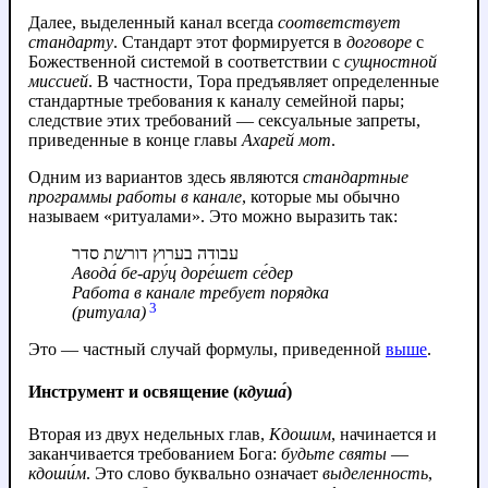
Далее, выделенный канал всегда
соответствует
стандарту
. Стандарт этот формируется в
договоре
с
Божественной системой в соответствии с
сущностной
миссией
.
В частности, Тора предъявляет определенные
стандартные требования к каналу семейной пары;
следствие этих требований — сексуальные запреты,
приведенные в конце главы
Ахарей мот
.
Одним из вариантов здесь являются
стандартные
программы работы в канале
, которые мы обычно
называем «ритуалами». Это можно выразить так:
עבודה בערוץ דורשת סדר
Авода́ бе-ару́ц доре́шет се́дер
Работа в канале требует порядка
3
(ритуала)
Это — частный случай формулы, приведенной
выше
.
Инструмент и освящение (
кдуша́
)
Вторая из двух недельных глав,
Кдошим
, начинается и
заканчивается требованием Бога:
будьте святы
—
кдоши́м
. Это слово буквально означает
выделенность
,