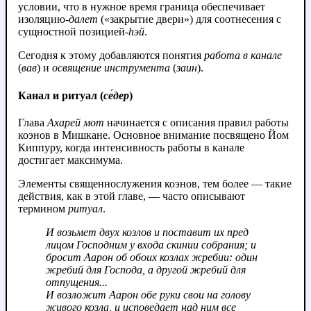
условии, что в нужное время граница обеспечивает
изоляцию-
далет
(«закрытие двери») для соотнесения с
сущностной позицией-
hэй
.
Сегодня к этому добавляются понятия
работа в канале
(
вав
) и
освящение инструмента
(
заин
).
Канал и ритуал (
се́дер
)
Глава
Ахарей мот
начинается с описания правил работы
коэнов в Мишкане. Основное внимание посвящено Йом
Киппуру, когда интенсивность работы в канале
достигает максимума.
Элементы священнослужения коэнов, тем более — такие
действия, как в этой главе, — часто описывают
термином
ритуал
.
И возьмет двух козлов и поставит их пред
лицом Господним у входа скинии собрания; и
бросит Аарон об обоих козлах жребии: один
жребий для Господа, а другой жребий для
отпущения...
И возложит Аарон обе руки свои на голову
живого козла, и исповедает над ним все