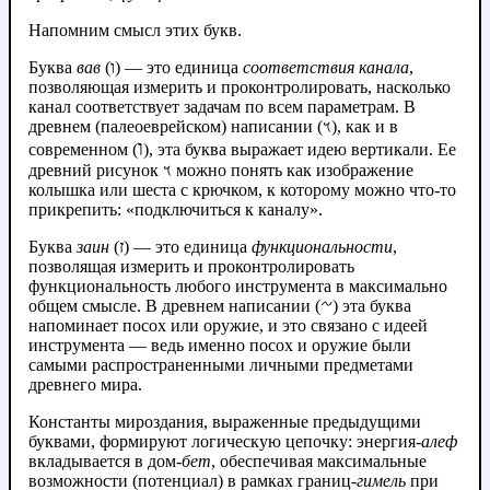
Напомним смысл этих букв.
Буква
вав
(ו) — это единица
соответствия канала
,
позволяющая измерить и проконтролировать, насколько
канал соответствует задачам по всем параметрам. В
древнем (палеоеврейском) написании (𐤅), как и в
ו
современном (
), эта буква выражает идею вертикали. Ее
древний рисунок 𐤅 можно понять как изображение
колышка или шеста с крючком, к которому можно что-то
прикрепить: «подключиться к каналу».
Буква
заин
(ז) — это единица
функциональности
,
позволящая измерить и проконтролировать
функциональность любого инструмента в максимально
общем смысле. В древнем написании (𐤆) эта буква
напоминает посох или оружие, и это связано с идеей
инструмента — ведь именно посох и оружие были
самыми распространенными личными предметами
древнего мира.
Константы мироздания, выраженные предыдущими
буквами, формируют логическую цепочку: энергия-
алеф
вкладывается в дом-
бет
, обеспечивая максимальные
возможности (потенциал) в рамках границ-
гимель
при