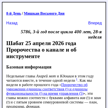
8-й День
/
Мишкан Восьмого Дня
Назад
Вперед
5786, 3-й год после цикла 400 лет, 28-я
неделя
Шабат 25 апреля 2026 года
Пророчества о канале и об
инструменте
Базовая информация
Недельные главы
Ахарей мот
и
Кдошим
в этом году
1
читаются вместе, в течение одной недели
. Как мы
видели в работе прошлого года «
Пророчество об
умножении единицы соответствия (ו) и единицы
функциональности (ז) на время управления (5)
», эти
главы можно соотнести с буквами алфавита
вав
(ו) и
заин
(ז) и с пятым уровнем семиуровневой системы —
план
,
программа
,
функция
.