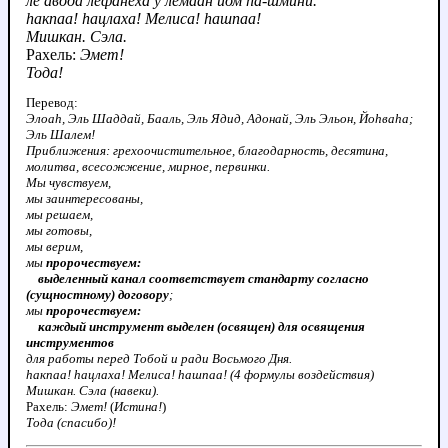
ле авода лефанеха у лемаан йом hа-шмини.
hакпаа! hацлаха! Мелиса! hашпаа!
Мишкан. Сэла.
Рахель:
Эмет!
Тода!
Перевод:
Элоаh, Эль Шаддай, Бааль, Эль Ядид, Адонай, Эль Эльон, Йоhваhа;
Эль Шалем!
Приближения: грехоочистительное, благодарность, десятина,
молитва, всесожжение, мирное, первинки.
Мы чувствуем,
мы заинтересованы,
мы решаем,
мы готовы,
мы верим,
мы
пророчествуем:
выделенный канал соответствует стандарту согласно
(сущностному) договору
;
мы
пророчествуем:
каждый инструмент выделен (освящен) для освящения
инструментов
для работы перед Тобой и ради Восьмого Дня.
hакпаа! hацлаха! Мелиса! hашпаа! (4 формулы воздействия)
Мишкан. Сэла (навеки).
Рахель:
Эмет!
(
Истина!
)
Тода (спасибо)!