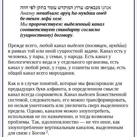
אנחנו
מנבאים: ערוץ המוקדש עומד בתקן לפי חוזה
Анахну
менабъим: aру́ц hа‑мукда́ш оме́д
бе‑те́кен лефи́ хозе́
.
Мы
пророчествуем: выделенный канал
соответствует стандарту согласно
(сущностному) договору
.
Прежде всего, любой канал
выделен
(
посвящен
,
мукда́ш
)
в рамках той или иной сущностной задачи. Канал есть у
человека, у пары, у семьи, у народа. Есть канал у
биологического вида и у отдельного организма, есть
канал у любой реки, у горы, у планеты или звезды, есть
общий канал всего мироздания.
Как и в случае понятий, которые мы фиксировали для
предыдущих букв алфавита, в определенном смысле
канал всегда
сохраняется
. Канал
выделен
Божественной
системой, следовательно, его можно трансформировать,
но нельзя уничтожить или увеличить сверх выделенного
предела. Однако, каналом можно злоупотребить,
использовав не по назначению, и тогда возможны
проблемы. Так, идолопоклонство — не что иное, как
злоупотребление вертикальным каналом, выделенным
2
для связи с Богом
.