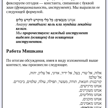
фиксируем сегодня — константа, связанная с буквой
заин
(
функциональность
,
инструмент
). Мы выразили ее
следующей формулой.
אנחנו
מנבאים: כל כלי מוקדש לקדש כלים
Анахну
менабъим: коль кли мукда́ш лекаде́ш
кели́м
.
Мы
пророчествуем: каждый инструмент
выделен (освящен) для освящения
инструментов
.
Работа Мишкана
По итогам обсуждения, имея в виду изложенный выше
контекст, мы произнесли следующее.
אלוה, אל שדי, בעל, אל ידיד, אדוני, אל עליון, יהוה,
אל שלם!
קורבנות: חטאת, תודה, מעשר, תפילה, עולה, שלמים, ביכורים.
אנחנו מרגישים,
אנחנו מעוניינים,
אנחנו מחליטים,
אנחנו מוכנים,
אנחנו מאמינים,
אנחנו
מנבאים: