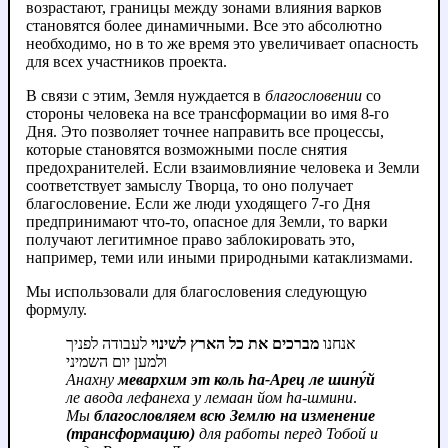
возрастают, границы между зонами влияния варков
становятся более динамичными. Все это абсолютно
необходимо, но в то же время это увеличивает опасность
для всех участников проекта.
В связи с этим, Земля нуждается в
благословении
со
стороны человека на все трансформации во имя 8-го
Дня. Это позволяет точнее направить все процессы,
которые становятся возможными после снятия
предохранителей. Если взаимовлияние человека и Земли
соответствует замыслу Творца, то оно получает
благословение. Если же люди уходящего 7-го Дня
предпринимают что-то, опасное для Земли, то варки
получают легитимное право заблокировать это,
например, теми или иными природными катаклизмами.
Мы использовали для благословения следующую
формулу.
אנחנו
מברכים את כל הארץ לשינוי
לעבודה לפניך
ולמען יום השמיני
Анахну
мевархим эт коль hа-Арец ле шину́й
ле авода лефанеха у лемаан йом hа-шмини
.
Мы
благословляем всю Землю на изменение
(трансформацию)
для работы перед Тобой и