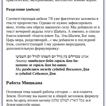
Разделение (
авдала
)
Соответствующая
авдала
7/8 уже фактически заложена в
тексте пророчества. Однако ее нужно зафиксировать
явно, чтобы она обрела законную силу. Мы добавили ее в
текст вечерней авдалы этого Шабата. А именно, в списке
благословений «благословен Ты, Эль-Шалем, Бог наш,
Царь мира, разделяющий...» мы добавили в последний
блок, соответстующий 1-му уровню мироздания,
дополнительную формулировку:
אנחנו
מבדילים בין גֹורל יום השמיני לגֹורל יום השביעי
Анахну
мавдилим бейн гора́ль йом hа-
шмини ле гора́ль йом hа-швии
.
Мы
разделяем между судьбой Восьмого Дня
и судьбой Седьмого Дня
.
Работа Мишкана
Основная тема нашей работы сегодня — вся планета
Земля. Поэтому вы вынесли в общий заголовок формулу
коль hа-арец леолам шелану
(כל הארץ לעולם שלנו):
вся
Земля навсегда наша
.