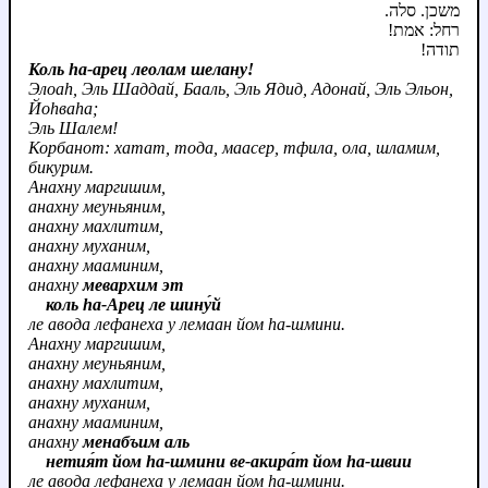
משכן. סלה.
רחל: אמת!
תודה!
Коль hа-арец леолам шелану!
Элоаh, Эль Шаддай, Бааль, Эль Ядид, Адонай, Эль Эльон,
Йоhваhа;
Эль Шалем!
Корбанот: хатат, тода, маасер, тфила, ола, шламим,
бикурим.
Анахну маргишим,
анахну меуньяним,
анахну махлитим,
анахну муханим,
анахну мааминим,
анахну
мевархим эт
коль hа-Арец ле шину́й
ле авода лефанеха у лемаан йом hа-шмини.
Анахну маргишим,
анахну меуньяним,
анахну махлитим,
анахну муханим,
анахну мааминим,
анахну
менабъим аль
нетия́т йом hа-шмини ве-акира́т йом hа-швии
ле авода лефанеха у лемаан йом hа-шмини.