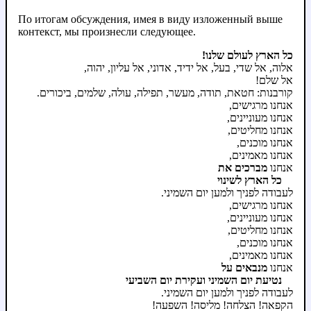
По итогам обсуждения, имея в виду изложенный выше
контекст, мы произнесли следующее.
כל הארץ לעולם שלנו!
אלוה, אל שדי, בעל, אל ידיד, אדוני, אל עליון, יהוה,
אל שלם!
קורבנות: חטאת, תודה, מעשר, תפילה, עולה, שלמים, ביכורים.
אנחנו מרגישים,
אנחנו מעוניינים,
אנחנו מחליטים,
אנחנו מוכנים,
אנחנו מאמינים,
אנחנו
מברכים את
כל הארץ לשינוי
לעבודה לפניך ולמען יום השמיני.
אנחנו מרגישים,
אנחנו מעוניינים,
אנחנו מחליטים,
אנחנו מוכנים,
אנחנו מאמינים,
אנחנו
מנבאים על
נטיעת יום השמיני ועקירת יום השביעי
לעבודה לפניך ולמען יום השמיני.
הקפאה! הצלחה! מליסה! השפעה!