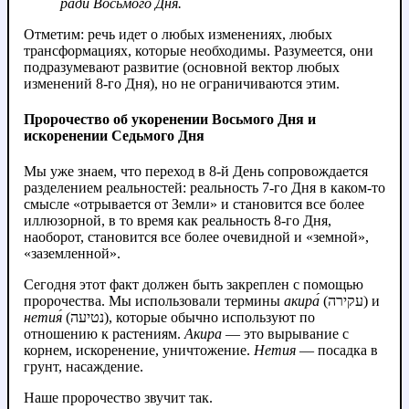
ради Восьмого Дня.
Отметим: речь идет о любых изменениях, любых
трансформациях, которые необходимы. Разумеется, они
подразумевают развитие (основной вектор любых
изменений 8-го Дня), но не ограничиваются этим.
Пророчество об укоренении Восьмого Дня и
искоренении Седьмого Дня
Мы уже знаем, что переход в 8-й День сопровождается
разделением реальностей: реальность 7-го Дня в каком-то
смысле «отрывается от Земли» и становится все более
иллюзорной, в то время как реальность 8-го Дня,
наоборот, становится все более очевидной и «земной»,
«заземленной».
Сегодня этот факт должен быть закреплен с помощью
пророчества. Мы использовали термины
акира́
(עקירה) и
нетия́
(נטיעה), которые обычно используют по
отношению к растениям.
Акира
— это вырывание с
корнем, искоренение, уничтожение.
Нетия
— посадка в
грунт, насаждение.
Наше пророчество звучит так.