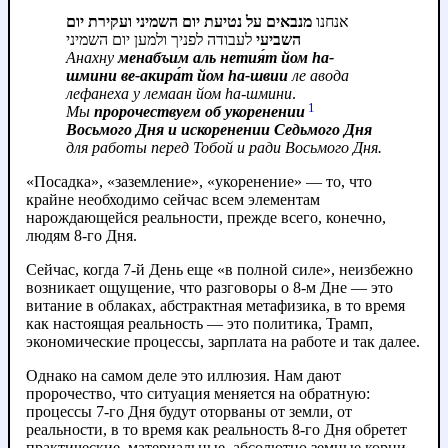
אנחנו
מנבאים על נטיעת יום השמיני ועקירת יום
השביעי
לעבודה לפניך ולמען יום השמיני
Анахну
менабъим аль нетия́т йом hа-
шмини ве-акира́т йом hа-швии
ле авода
лефанеха у лемаан йом hа-шмини
.
1
Мы
пророчествуем об укоренении
Восьмого Дня и искоренении Седьмого Дня
для работы перед Тобой и ради Восьмого Дня.
«Посадка», «заземление», «укоренение» — то, что
крайне необходимо сейчас всем элементам
нарождающейся реальности, прежде всего, конечно,
людям 8-го Дня.
Сейчас, когда 7-й День еще «в полной силе», неизбежно
возникает ощущение, что разговоры о 8-м Дне — это
витание в облаках, абстрактная метафизика, в то время
как настоящая реальность — это политика, Трамп,
экономические процессы, зарплата на работе и так далее.
Однако на самом деле это иллюзия. Нам дают
пророчество, что ситуация меняется на обратную:
процессы 7-го Дня будут оторваны от земли, от
реальности, в то время как реальность 8-го Дня обретет
практические, материальные, абсолютно земные корни.