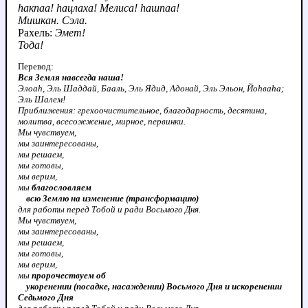
hакпаа! hацлаха! Мелиса! hашпаа!
Мишкан. Сэла.
Рахель:
Эмет!
Тода!
Перевод:
Вся Земля навсегда наша!
Элоаh, Эль Шаддай, Бааль, Эль Ядид, Адонай, Эль Эльон, Йоhваhа;
Эль Шалем!
Приближения: грехоочистительное, благодарность, десятина,
молитва, всесожжение, мирное, первинки.
Мы чувствуем,
мы заинтересованы,
мы решаем,
мы готовы,
мы верим,
мы
благословляем
всю Землю на изменение (трансформацию)
для работы перед Тобой и ради Восьмого Дня.
Мы чувствуем,
мы заинтересованы,
мы решаем,
мы готовы,
мы верим,
мы
пророчествуем об
укоренении (посадке, насаждении) Восьмого Дня и искоренении
Седьмого Дня