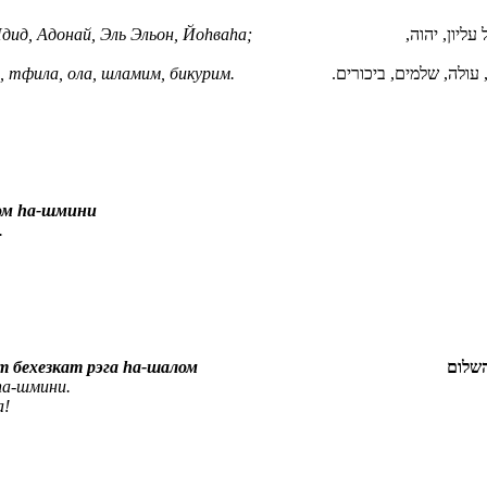
дид, Адонай, Эль Эльон, Йоhваhа;
 עליון, יהוה
 тфила, ола, шламим, бикурим.
 עולה, שלמים, ביכורים
ом hа-шмини
.
 бехезкат рэга hа‑шалом
השלום
hа-шмини.
а!