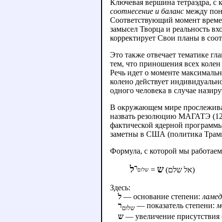
Ключевая вершина тетраэдра, с 
соотнесение и баланс
между по
Соответствующий момент врем
замысел Творца и реальность вхо
корректирует Свои планы в соо
Это также отвечает тематике гл
тем, что приношения всех колен 
Речь идет о моменте максимально
колено действует индивидуально
одного человека в случае назир
В окружающем мире прослеживаю
назвать резолюцию МАГАТЭ (12 и
фактической ядерной программы.
заметны в США (политика Трампа
Формула, с которой мы работаем 
ר
ש
ל
=
(אל שלם)
שלום
Здесь:
ל
— основание степени:
ламед
ר
— показатель степени:
м
שלום
ש
— увеличение присутствия 