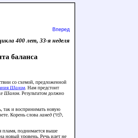
Вперед
 цикла 400 лет, 33-я неделя
) в степень момента баланса
ствии со схемой, предложенной
нания
Шалом
. Нам предстоит
ке
Шалом
. Результатом должно
ь, так и воспринимать новую
ете. Корень слова
ламед
(למד,
на новый уровень. Речь идет не