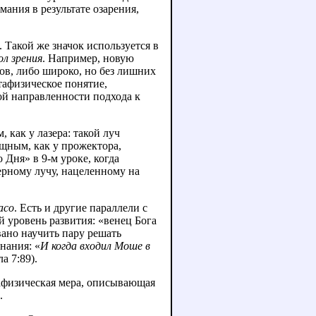
ания в результате озарения,
ол зрения
. Например, новую
ов, либо широко, но без лишних
тафизическое понятие,
й направленности подхода к
 как у лазера: такой луч
щным, как у прожектора,
 Дня» в 9-м уроке, когда
рному лучу, нацеленному на
асо
. Есть и другие параллели с
 уровень развития: «венец Бога
вано научить пару решать
нания: «
И когда входил Моше в
ла 7:89).
. Это метафизическая мера, описывающая
.