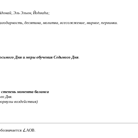
Адонай, Эль Эльон, Йоhваhа;
агодарность, десятина, молитва, всесожжение, мирное, первинки.
ьмого Дня и меры обучения Седьмого Дня
.
в степень момента баланса
го Дня.
формулы воздействия)
обозначается ∠AOB.