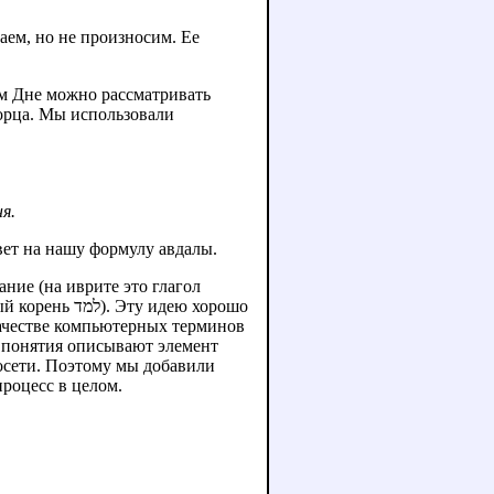
аем, но не произносим. Ее
7-м Дне можно рассматривать
ворца. Мы использовали
я.
вет на нашу формулу авдалы.
ание (на иврите это глагол
в качестве компьютерных терминов
и понятия описывают элемент
осети. Поэтому мы добавили
роцесс в целом.