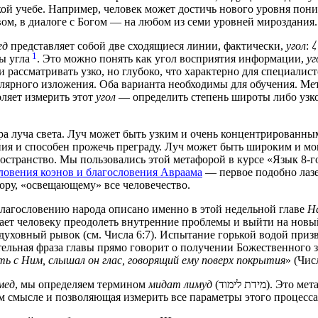
кой учебе. Например, человек может достичь нового уровня поним
ом, в диалоге с Богом — на любом из семи уровней мироздания.
ед
представляет собой две сходящиеся линии, фактически,
угол
: 𐤋. Такой же значок используется в
1
ы угла
. Это можно понять как угол восприятия информации,
уг
рассматривать узко, но глубоко, что характерно для специалист
улярного изложения. Оба варианта необходимы для обучения. Ме
оляет измерить этот
угол
— определить степень широты либо узко
а луча света. Луч может быть узким и очень концентрированным,
ния и способен прожечь преграду. Луч может быть широким и мо
остранство. Мы пользовались этой метафорой в курсе «Язык 8-го
ловения коэнов и благословения Авраама
— первое подобно лазе
тору, «освещающему» все человечество.
лагословению народа описано именно в этой недельной главе
Н
ет человеку преодолеть внутренние проблемы и выйти на новый
т духовный рывок (см. Числа 6:7). Испытание горькой водой приз
ельная фраза главы прямо говорит о получении Божественного з
ь с Ним, слышал он глас, говорящий ему поверх покрытия
» (Чис
мед
, мы определяем термином
мидат лимуд
(מידת לימוד)
 смысле и позволяющая измерить все параметры этого процесса