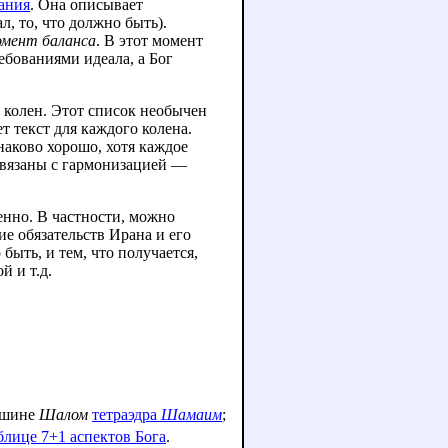
нания
. Она описывает
л, то, что должно быть).
мент баланса
. В этот момент
ебованиями идеала, а Бог
 колен. Этот список необычен
т текст для каждого колена.
наково хорошо, хотя каждое
связаны с гармонизацией —
нно. В частности, можно
е обязательств Ирана и его
ыть, и тем, что получается,
й и т.д.
вершине
Шалом
тетраэдра
Шамаим
;
блице 7+1 аспектов Бога
.