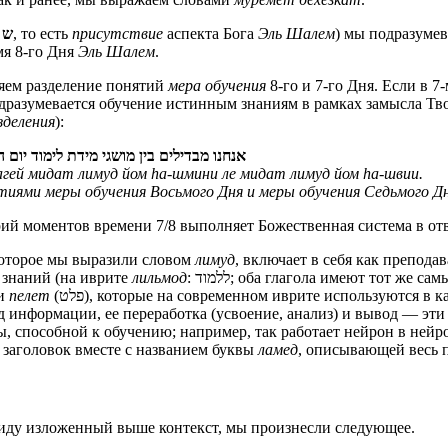
ש
, то есть
присутствие
аспекта Бога
Эль Шалем
) мы подразумев
мя 8-го Дня
Эль Шалем
.
няем разделение понятий
мера обучения
8‑го и 7‑го Дня. Если в 
одразумевается обучение истинным знаниям в рамках замысла Т
зделения
):
אנחנו מבדילים בין מושגי מידת לימוד יום 
агей мидат лимуд йом hа-шмини ле мидат лимуд йом hа-швии.
иями меры обучения Восьмого Дня и меры обучения Седьмого Дн
ий моментов времени 7/8 выполняет Божественная система в от
которое мы выразили словом
лимуд
, включает в себя как преподав
ятие знаний (на иврите
лильмод
: ללמוד; оба глагола имеют тот же самый корень למד). Эту идею хорошо
) и
пелет
(פלט), которые на современном иврите используются 
од информации, ее переработка (усвоение, анализ) и вывод — эт
 способной к обучению; например, так работает нейрон в нейр
заголовок вместе с названием буквы
ламед
, описывающей весь п
виду изложенный выше контекст, мы произнесли следующее.