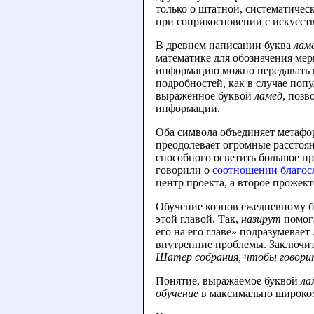
только о штатной, систематичес
при соприкосновении с искусств
В древнем написании буква
лам
математике для обозначения мер
информацию можно передавать и 
подробностей, как в случае поп
выраженное буквой
ламед
, позв
информации.
Оба символа объединяет метафор
преодолевает огромные расстоя
способного осветить большое пр
говорили о
соотношении благос
центр проекта, а второе прожек
Обучение коэнов ежедневному б
этой главой. Так,
назирут
помога
его на его главе» подразумевае
внутренние проблемы. Заключит
Шатер собрания, чтобы говорит
Понятие, выражаемое буквой
ла
обучение
в максимально широком