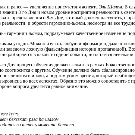
 как и ранее — увеличение присутствия аспекта
Эль Шалем
. В с
м знании 8-го Дня и новом уровне восприятия реальности в свет
вать представления о 8-м Дне, который должен наступить, с пр
в реальности, и обрести гармонию-
шалом
, несмотря на все трудн
нь» гармонии-
шалом
, подразумевает качественное изменение по
 каким угодно. Можно изучать любую информацию, даже проти
 или заведомо ложную (фальсификация истории пропагандой). Во
чно разбирается в какой-то одной области, но остается невеждой
 8-го Дня процесс обучения должен лежать в рамках Божественно
дно соотносится с другим. Обучение должно быть сбалансирова
и не слишком широко, а под тем углом зрения, который необход
ыровнена во всех аспектах. Образно это можно сопоставить с п
ороне вопроса уделяется равное внимание.
מידת לימו
мет бехезкат рэга hа‑шалом
.
зводится в степень момента баланса
.
как и ранее, мы выражаем словами
муремет бехезкат
.