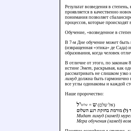
Результат возведения в степень,
проявляется в качественно ново
понимания позволяет сбалансиро
процессов, которые происходят 
Обучение, «возведенное в степе
В 7-м Дне обучение может быть
(извращенная «этика» де Сада)
образования, когда человек отли
В отличие от этого, по законам
истине
Эмет
, раскрывая, как о
рассматривать не слишком узко 
лимуд
должна быть гармонично в
все углы одинаковы и каждой ст
Наше пророчество:
ר
ש
ל
=
(אל שלם)
שלום
ד (ל) מורמת בחזקת רגע השלום
Мидат лимуд (ламед) муре
Мера обучения (ламед) во
Понятие
возведения в степень
, 