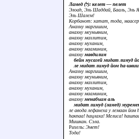
Ламед (ל): келет — пелет
Элоаh, Эль Шаддай, Бааль, Эль Я
Эль Шалем!
Корбанот: хатат, тода, маасер,
Анахну маргишим,
анахну меуньяним,
анахну махлитим,
анахну муханим,
анахну мааминим,
анахну
мавдилим
бейн мусагей мидат лимуд й
ле мидат лимуд йом hа-швии
Анахну маргишим,
анахну меуньяним,
анахну махлитим,
анахну муханим,
анахну мааминим,
анахну
менабъим аль
мидат лимуд (ламед) муремет
ле авода лефанеха у лемаан йом 
hакпаа! hацлаха! Мелиса! hашпа
Мишкан. Сэла.
Рахель:
Эмет!
Тода!