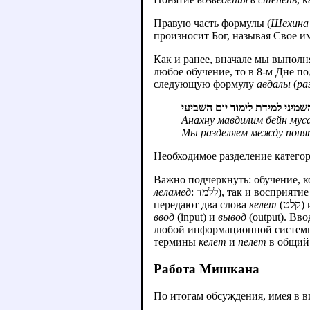
Правую часть формулы (
Шехина
произносит Бог, называя Свое и
Как и ранее, вначале мы выпол
любое обучение, то в 8-м Дне п
следующую формулу
авдалы
(
ра
השמיני למידת לימוד יום השביעי
Анахну мавдилим бейн мус
Мы разделяем между понят
Необходимое разделение категор
Важно подчеркнуть: обучение, 
леламед
: ללמד), так и воспри
передают два слова
келет
(קלט
ввод
(input) и
вывод
(output). Вв
любой информационной системы,
термины
келет
и
пелет
в общий 
Работа Мишкана
По итогам обсуждения, имея в 