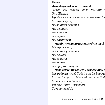
Перевод:
Ламед (буква): ввод — вывод
Элоаh, Эль Шаддай, Бааль, Эль Ядид, 
Эль Шалем!
Приближения: грехоочистительное, бл
Мы чувствуем,
мы заинтересованы,
мы решаем,
мы готовы,
мы верим,
мы
разделяем
между понятиями меры обучения Вос
Мы чувствуем,
мы заинтересованы,
мы решаем,
мы готовы,
мы верим,
мы
пророчествуем о
мере обучения (ламед), возведенной 
для работы перед Тобой и ради Восьмо
hакпаа! hацлаха! Мелиса! hашпаа! (4 
Мишкан. Сэла (навеки).
Рахель:
Эмет!
(
Истина!
)
Тода (спасибо)!
Угол между отрезками OA и OB 