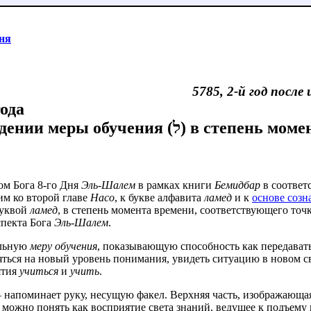
ня
5785, 2-й год после
ода
Пророчество о возведении меры обучения (ל
ом Бога 8-го Дня
Эль-Шалем
в рамках книги
Бемидбар
в соответ
им ко второй главе
Насо
, к букве алфавита
ламед
и к
основе соз
буквой
ламед
, в степень момента времени, соответствующего точ
спекта Бога
Эль-Шалем
.
альную
меру обучения
, показывающую способность как передават
ться на новый уровень понимания, увидеть ситуацию в новом св
ятия
учиться
и
учить
.
о можно понять как восприятие света знаний, ведущее к подъему 