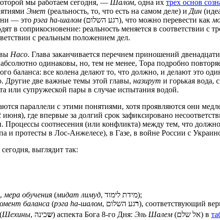
которой мы работаем сегодня, —
Шалом
, одна их
трех основ соз
нятиями
Эмет
(реальность, то, что есть на самом деле) и
Дин
(идеа
ени — это
рэга hа‑шалом
(רגע השלום), что можно перевести как
мо
дят в соприкосновение: реальность меняется в соответствии с тр
тветствии с реальным положением дел.
авы
Насо
. Глава заканчивается перечнем приношений двенадцати
абсолютно одинаковы, но, тем не менее, Тора подробно повторяе
го баланса: все колена делают то, что должно, и делают это оди
. Другие две важные темы этой главы,
назирут
и горькая вода, 
ута или супружеской пары в случае испытания водой.
тся параллели с этими понятиями, хотя проявляются они медле
юня), где впервые за долгий срок зафиксировано несоответстви
 Процессы соотнесения (или конфликта) между тем, что должно б
 и протесты в Лос-Анжелесе), в Газе, в войне России с Украино
сегодня, выглядит так:
,
мера обучения
(
мидат лимуд
, מידת לימוד);
омент баланса
(
рэга hа‑шалом
,
ר
גע השלום), соответствующий 
(
Шехины
,
ש
כינה) аспекта Бога 8-го Дня:
Эль Шалем
(אל שלם) в
та