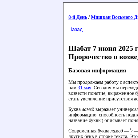
8-й День
/
Мишкан Восьмого Д
Назад
Шабат 7 июня 2025 г
Базовая информация
Мы продолжаем работу с аспект
нам
31 мая
. Сегодня мы переход
возвести понятие, выраженное 
стать увеличение присутствия а
Буква
ламед
выражает универс
информацию, способность подня
название буквы) описывает пон
Современная буква
ламед
— ל — напоминает руку, несущую факел. Верхняя часть, изображающая пламя, поднимается выше
других букв в строке текста. Эт