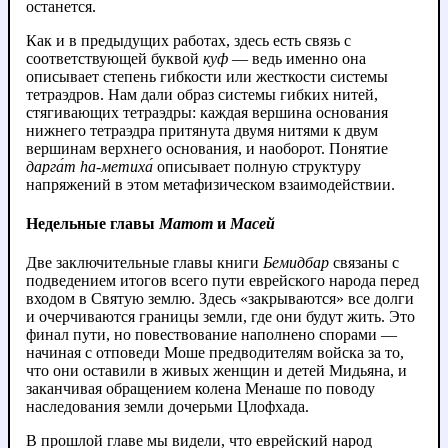
останется.
Как и в предыдущих работах, здесь есть связь с
соответствующей буквой
куф
— ведь именно она
описывает степень гибкости или жесткости системы
тетраэдров. Нам дали образ системы гибких нитей,
стягивающих тетраэдры: каждая вершина основания
нижнего тетраэдра притянута двумя нитями к двум
вершинам верхнего основания, и наоборот. Понятие
дарга́т hа‑метиха́
описывает полную структуру
напряжений в этом метафизическом взаимодействии.
Недельные главы
Матот
и
Масей
Две заключительные главы книги
Бемидбар
связаны с
подведением итогов всего пути еврейского народа перед
входом в Святую землю. Здесь «закрываются» все долги
и очерчиваются границы земли, где они будут жить. Это
финал пути, но повествование наполнено спорами —
начиная с отповеди Моше предводителям войска за то,
что они оставили в живых женщин и детей Мидьяна, и
заканчивая обращением колена Менаше по поводу
наследования земли дочерьми Цлофхада.
В прошлой главе мы видели, что еврейский народ