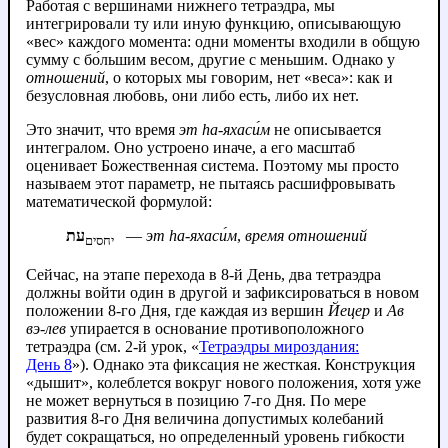
Работая с вершинами нижнего тетраэдра, мы
интегрировали ту или иную функцию, описывающую
«вес» каждого момента: одни моменты входили в общую
сумму с бо́льшим весом, другие с меньшим. Однако у
отношений
, о которых мы говорим, нет «веса»: как и
безусловная любовь, они либо есть, либо их нет.
Это значит, что время
эт hа‑яхаси́м
не описывается
интегралом. Оно устроено иначе, а его масштаб
оценивает Божественная система. Поэтому мы просто
называем этот параметр, не пытаясь расшифровывать
математической формулой:
עת
—
эт hа‑яхаси́м
,
время отношений
יחסים
Сейчас, на этапе перехода в 8-й День, два тетраэдра
должны войти один в другой и зафиксироваться в новом
положении 8-го Дня, где каждая из вершин
Йецер
и
Ав
вэ‑лев
упирается в основание противоположного
тетраэдра (см. 2‑й урок, «
Тетраэдры мироздания:
День 8
»). Однако эта фиксация не жесткая. Конструкция
«дышит», колеблется вокруг нового положения, хотя уже
не может вернуться в позицию 7-го Дня. По мере
развития 8-го Дня величина допустимых колебаний
будет сокращаться, но определенный уровень гибкости