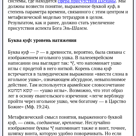
системы, где находится
сфера присутствия
Шехины
. Мы
должны возвести понятие, выраженное буквой
куф
, в
степень параметра времени, связанного с этим центром и
метафизической моделью тетраэдров в целом.
Результатом, как и ранее, должно стать увеличение
присутствия аспекта Бога
Эль-Шалем
.
Буква
куф
: уровень натяжения
Буква
куф
— ק — в древности, вероятно, была связана с
изображением игольного ушка. В палеоеврейском
написании она выглядит так: 𐤒, что напоминает ушко
иглы с продетой в него ниткой. Корень слова
куф
встречается в талмудическом выражении «ввести слона в
игольное ушко», означающем абсурдное, невыполнимое
действие. Там используется арамейское словосочетание
קופא דמחטא — «ушко иглы». Возможно, что этот образ
лег в основу евангельского изречения: «легче верблюду
пройти через игольное ушко, чем богатому — в Царство
Божие» (Мф. 19:24).
Метафизический смысл понятия, выраженного буквой
куф
, —
связь
,
соединение
,
крепление
. Неслучайно
изображение буквы 𐤒 напоминает также и винт, точнее,
шляпку винта, которую удобно поворачивать. Но если