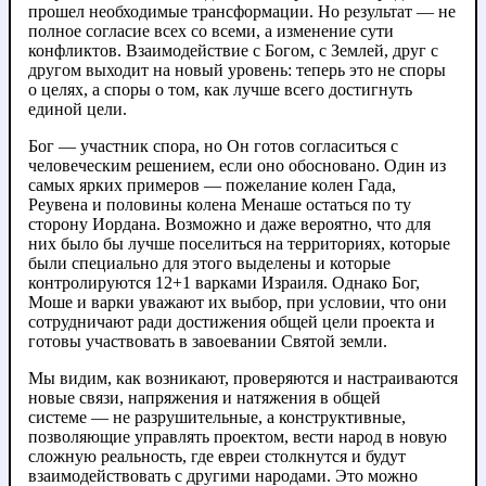
прошел необходимые трансформации. Но результат — не
полное согласие всех со всеми, а изменение сути
конфликтов. Взаимодействие с Богом, с Землей, друг с
другом выходит на новый уровень: теперь это не споры
о целях, а споры о том, как лучше всего достигнуть
единой цели.
Бог — участник спора, но Он готов согласиться с
человеческим решением, если оно обосновано. Один из
самых ярких примеров — пожелание колен Гада,
Реувена и половины колена Менаше остаться по ту
сторону Иордана. Возможно и даже вероятно, что для
них было бы лучше поселиться на территориях, которые
были специально для этого выделены и которые
контролируются 12+1 варками Израиля. Однако Бог,
Моше и варки уважают их выбор, при условии, что они
сотрудничают ради достижения общей цели проекта и
готовы участвовать в завоевании Святой земли.
Мы видим, как возникают, проверяются и настраиваются
новые связи, напряжения и натяжения в общей
системе — не разрушительные, а конструктивные,
позволяющие управлять проектом, вести народ в новую
сложную реальность, где евреи столкнутся и будут
взаимодействовать с другими народами. Это можно