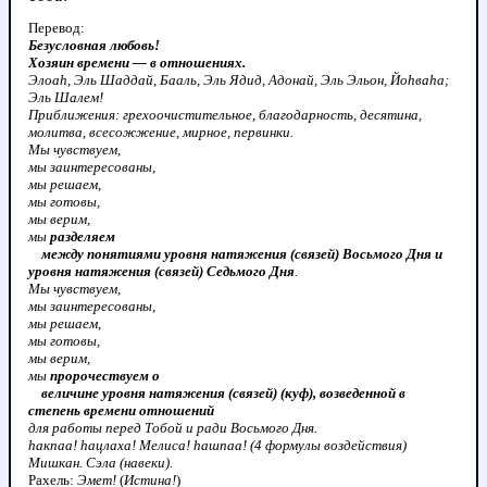
Перевод:
Безусловная любовь!
Хозяин времени — в отношениях.
Элоаh, Эль Шаддай, Бааль, Эль Ядид, Адонай, Эль Эльон, Йоhваhа;
Эль Шалем!
Приближения: грехоочистительное, благодарность, десятина,
молитва, всесожжение, мирное, первинки.
Мы чувствуем,
мы заинтересованы,
мы решаем,
мы готовы,
мы верим,
мы
разделяем
между понятиями уровня натяжения (связей) Восьмого Дня и
уровня натяжения (связей) Седьмого Дня
.
Мы чувствуем,
мы заинтересованы,
мы решаем,
мы готовы,
мы верим,
мы
пророчествуем о
величине уровня натяжения (связей) (куф), возведенной в
степень времени отношений
для работы перед Тобой и ради Восьмого Дня.
hакпаа! hацлаха! Мелиса! hашпаа! (4 формулы воздействия)
Мишкан. Сэла (навеки).
Рахель:
Эмет!
(
Истина!
)