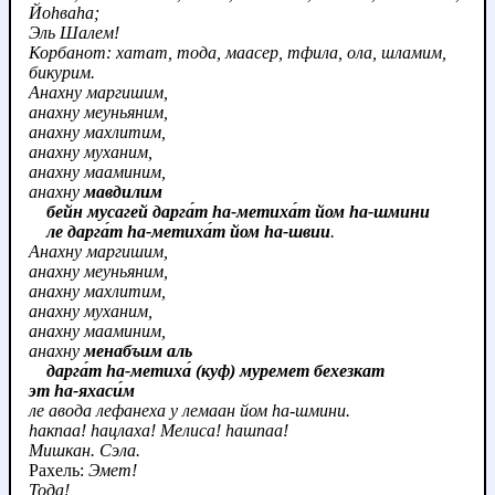
Йоhваhа;
Эль Шалем!
Корбанот: хатат, тода, маасер, тфила, ола, шламим,
бикурим.
Анахну маргишим,
анахну меуньяним,
анахну махлитим,
анахну муханим,
анахну мааминим,
анахну
мавдилим
бейн мусагей дарга́т hа‑метиха́т йом hа-шмини
ле дарга́т hа‑метиха́т йом hа-швии
.
Анахну маргишим,
анахну меуньяним,
анахну махлитим,
анахну муханим,
анахну мааминим,
анахну
менабъим аль
дарга́т hа‑метиха́ (куф) муремет бехезкат
эт hа‑яхаси́м
ле авода лефанеха у лемаан йом hа-шмини.
hакпаа! hацлаха! Мелиса! hашпаа!
Мишкан. Сэла.
Рахель:
Эмет!
Тода!