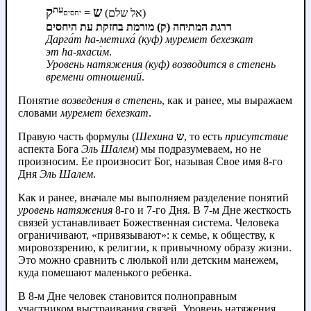
עת
ש
ק
=
(אל שלם)
יחסים
דרגת המתיחה (ק) מורמת בחזקת עת היחסים
Дарга́т hа‑метиха́ (куф) муремет бехезкат
эт hа‑яхаси́м
.
Уровень натяжения (куф) возводится в степень
времени отношений
.
Понятие
возведения в степень
, как и ранее, мы выражаем
словами
муремет бехезкат
.
Правую часть формулы (
Шехина
ש
, то есть
присутствие
аспекта Бога
Эль Шалем
) мы подразумеваем, но не
произносим. Ее произносит Бог, называя Свое имя 8-го
Дня
Эль Шалем
.
Как и ранее, вначале мы выполняем разделение понятий
уровень натяжения
8‑го и 7‑го Дня. В 7-м Дне жесткость
связей устанавливает Божественная система. Человека
ограничивают, «привязывают»: к семье, к обществу, к
мировоззрению, к религии, к привычному образу жизни.
Это можно сравнить с люлькой или детским манежем,
куда помешают маленького ребенка.
В 8-м Дне человек становится полноправным
участником выстраивания связей. Уровень натяжения,