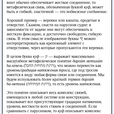
винт обычно обеспечивает жесткое соединение, то
метафизическая связь, обозначенная буквой
куф
, может
быть и гибкой, эластичной — это
подвижное соединение
.
Хороший пример — веревки или канаты, продетые в
отверстие. Скажем, снасти на парусном судне: в
зависимости от задачи они могут обеспечивать и
жесткую фиксацию, и достаточно свободную, гибкую
связь. В этом смысле изображение буквы 𐤒 можно
интерпретировать как крепежный элемент с
отверстиями, через которые пропускаются эти веревки.
В целом буква
куф
— ק — выражает максимально
масштабное метафизическое понятие
дарга́т метиха́т
hа‑хе́вель
(דרגת מתיחת החבל), что можно перевести как
уровень/градация натяжения троса
, где под тросом
имеется в виду любая форма связи или соединения. Мы
будем использовать более краткий термин
дарга́т
hа‑метиха́
(דרגת המתיחה), то есть
уровень натяжения
.
Это понятие описывает весь комплекс связей,
имеющихся в любой системе или конструкции,
показывает все присутствующие градации натяжения,
уровень жесткости всех стяжек и соединений. Если
сравнивать с парусником, то
куф
описывает комплекс