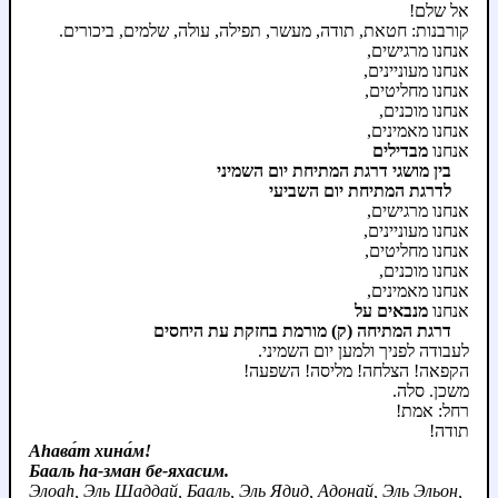
אל שלם!
קורבנות: חטאת, תודה, מעשר, תפילה, עולה, שלמים, ביכורים.
אנחנו מרגישים,
אנחנו מעוניינים,
אנחנו מחליטים,
אנחנו מוכנים,
אנחנו מאמינים,
אנחנו
מבדילים
בין מושגי דרגת המתיחת יום השמיני
לדרגת המתיחת יום השביעי
אנחנו מרגישים,
אנחנו מעוניינים,
אנחנו מחליטים,
אנחנו מוכנים,
אנחנו מאמינים,
אנחנו
מנבאים על
דרגת המתיחה (ק) מורמת בחזקת עת היחסים
לעבודה לפניך ולמען יום השמיני.
הקפאה! הצלחה! מליסה! השפעה!
משכן. סלה.
רחל: אמת!
תודה!
Аhава́т хина́м!
Бааль hа‑зман бе‑яхасим.
Элоаh, Эль Шаддай, Бааль, Эль Ядид, Адонай, Эль Эльон,