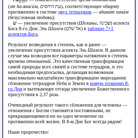
יחסים
(
эт hа‑яхаси́м
, עת היחסים), соответствующее общему
притяжению в системе
двух тетраэдров
—
аhава́т хина́м
(безусловная любовь);
ש
— увеличение присутствия (
Шехины
,
כינה) аспекта
ש
Бога 8-го Дня:
Эль Шалем
(אל שלם) в
таблице 7+1
аспектов Бога
.
Результат возведения в степень, как и ранее —
увеличение присутствия аспекта
Эль Шалем
. В данном
случае мы возводим все параметры натяжения в степень
времени отношений
. Это качественная трансформация
самой природы всех связей в системе тетрадров, и это
необходимая предпосылка, делающая возможным
максимально масштабную трансформацию мироздания:
сближение тетраэдров Неба и Земли в
новую позицию 8-
го Дня
и вытекающее отсюда увеличение Божественного
присутствия в 2,37 раза.
Очевидный результат такого сближения для человека —
отношения с Богом становятся постоянными, не
прекращающимися ни на одно мгновение на
протяжении всей жизни. В 8-м Дне Бог всегда рядом!
Наше пророчество: