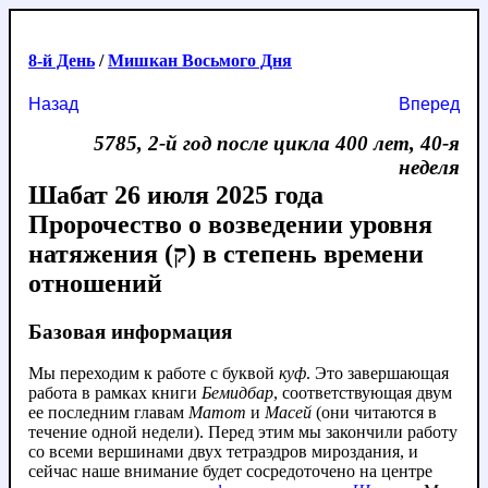
8-й День
/
Мишкан Восьмого Дня
Назад
Вперед
5785, 2-й год после цикла 400 лет, 40-я
неделя
Шабат 26 июля 2025 года
Пророчество о возведении уровня
натяжения (ק) в степень времени
отношений
Базовая информация
Мы переходим к работе с буквой
куф
. Это завершающая
работа в рамках книги
Бемидбар
, соответствующая двум
ее последним главам
Матот
и
Масей
(они читаются в
течение одной недели). Перед этим мы закончили работу
со всеми вершинами двух тетраэдров мироздания, и
сейчас наше внимание будет сосредоточено на центре