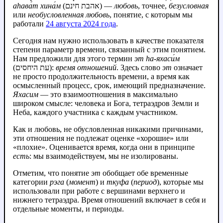
аhава́т хина́м
(אהבת חינם) —
любовь
, точнее,
безусловная
или
необусловленная любовь
, понятие, с которым мы
работали
24 августа 2024 года
.
Сегодня нам нужно использовать в качестве показателя
степени параметр времени, связанный с этим понятием.
Нам предложили для этого термин
эт hа‑яхаси́м
(עת היחסים):
время отношений
. Здесь слово
эт
означает
не просто продолжительность времени, а время как
осмысленный процесс, срок, имеющий предназначение.
Яхасим
— это взаимоотношения в максимально
широком смысле: человека и Бога, тетраэдров Земли и
Неба, каждого участника с каждым участником.
Как и любовь, не обусловленная никакими причинами,
эти отношения не подлежат оценке «хорошие» или
«плохие». Оценивается время, когда они в принципе
есть
: мы взаимодействуем, мы не изолированы.
Отметим, что понятие
эт
обобщает обе временные
категории
рэга
(
момент
) и
ткуфа
(
период
), которые мы
использовали при работе с вершинами верхнего и
нижнего тетраэдра. Время отношений включает в себя и
отдельные моменты, и периоды.