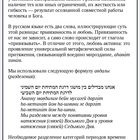
наличие тех или иных ограничений, их жесткость или
гибкость — результат осознанной совместной работы
человека и Бога.
В русском языке есть два слова, иллюстрирующие суть
этой разницы:
привязанность
и
любовь
. Привязанность
от нас не зависит, а само слово происходит от глагола
«привязывать». В отличие от этого, любовь активна: это
проявление универсальной метафизической силы
притяжения, связывающей воедино мироздание,
аhава́т
хина́м
.
Мы использовали следующую формулу
авдалы
(
разделения
):
אנחנו מבדילים בין מושגי דרגת המתיחת יום השמיני
לדרגת המתיחת יום השביעי
Анахну мавдилим бейн мусагей дарга́т
hа‑метиха́т йом hа-шмини ле дарга́т
hа‑метиха́т йом hа-швии.
Мы разделяем между понятиями уровня
натяжения (связей) Восьмого Дня и уровня
натяжения (связей) Седьмого Дня.
Необходимое разделение категорий периодов времени