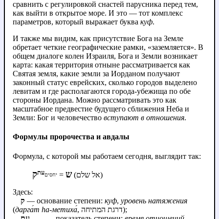
сравнить с регулировкой снастей парусника перед тем,
как выйти в открытое море. И это — тот комплекс
параметров, который выражает буква
куф
.
И также мы видим, как присутствие Бога на Земле
обретает четкие географические рамки, «заземляется». В
общем диалоге колен Израиля, Бога и Земли возникает
карта: какая территория отныне рассматривается как
Святая земля, какие земли за Иорданом получают
законный статус еврейских, сколько городов выделено
левитам и где располагаются города-убежища по обе
стороны Иордана. Можно рассматривать это как
масштабное предвестие будущего сближения Неба и
Земли: Бог и человечество
вступают в отношения
.
Формулы пророчества и авдалы
Формула, с которой мы работаем сегодня, выглядит так:
עת
ש
ק
=
(אל שלם)
יחסים
Здесь:
ק
— основание степени:
куф
,
уровень натяжения
(
дарга́т hа‑метиха́
, דרגת המתיחה);
עת
— показатель степени:
время отношений