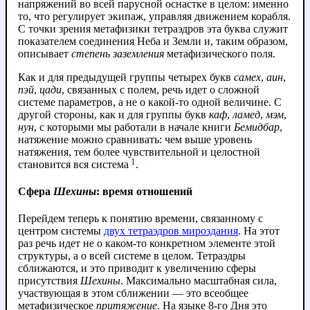
напряжений во всей парусной оснастке в целом: именно
то, что регулирует экипаж, управляя движением корабля.
С точки зрения метафизики тетраэдров эта буква служит
показателем соединения Неба и Земли и, таким образом,
описывает
степень заземления
метафизического поля.
Как и для предыдущей группы четырех букв
самех
,
аин
,
пэй
,
цади
, связанных с полем, речь идет о сложной
системе параметров, а не о какой-то одной величине. С
другой стороны, как и для группы букв
каф
,
ламед
,
мэм
,
нун
, с которыми мы работали в начале книги
Бемидбар
,
натяжение можно сравнивать: чем выше уровень
натяжения, тем более чувствительной и целостной
1
становится вся система
.
Сфера
Шехины
: время отношений
Перейдем теперь к понятию времени, связанному с
центром системы
двух тетраэдров мироздания
. На этот
раз речь идет не о каком-то конкретном элементе этой
структуры, а о всей системе в целом. Тетраэдры
сближаются, и это приводит к увеличению сферы
присутствия
Шехины
. Максимально масштабная сила,
участвующая в этом сближении — это всеобщее
метафизическое
притяжение
. На языке 8-го Дня это