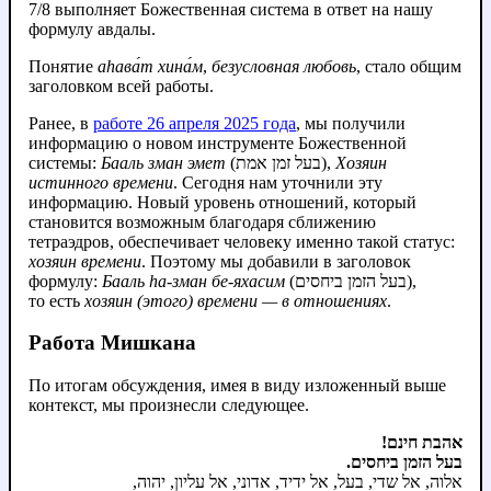
7/8 выполняет Божественная система в ответ на нашу
формулу авдалы.
Понятие
аhава́т хина́м
,
безусловная любовь
, стало общим
заголовком всей работы.
Ранее, в
работе 26 апреля 2025 года
, мы получили
информацию о новом инструменте Божественной
системы:
Бааль зман эмет
(בעל זמן אמת),
Хозяин
истинного времени
. Сегодня нам уточнили эту
информацию. Новый уровень отношений, который
становится возможным благодаря сближению
тетраэдров, обеспечивает человеку именно такой статус:
хозяин времени
. Поэтому мы добавили в заголовок
формулу:
Бааль hа‑зман бе‑яхасим
(בעל הזמן ביחסים),
то есть
хозяин (этого) времени — в отношениях
.
Работа Мишкана
По итогам обсуждения, имея в виду изложенный выше
контекст, мы произнесли следующее.
אהבת חינם!
בעל הזמן ביחסים.
אלוה, אל שדי, בעל, אל ידיד, אדוני, אל עליון, יהוה,